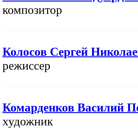
композитор
Колосов Сергей Никола
режисcер
Комарденков Василий П
художник