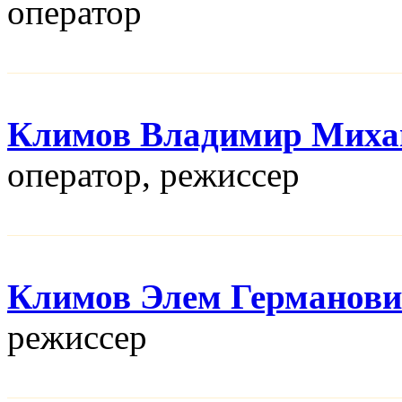
оператор
Климов Владимир Миха
оператор, режисcер
Климов Элем Германов
режисcер