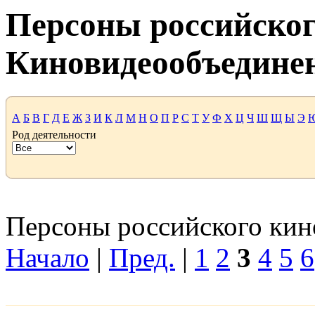
Персоны российског
Киновидеообъедине
А
Б
В
Г
Д
Е
Ж
З
И
К
Л
М
Н
О
П
Р
С
Т
У
Ф
Х
Ц
Ч
Ш
Щ
Ы
Э
Род деятельности
Персоны российского кино
Начало
|
Пред.
|
1
2
3
4
5
6