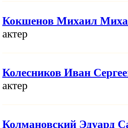
Кокшенов Михаил Миха
актер
Колесников Иван Серге
актер
Колмановский Эдуард С