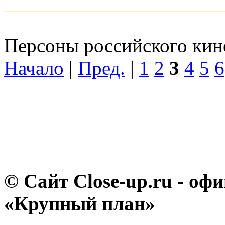
Персоны российского кино
Начало
|
Пред.
|
1
2
3
4
5
6
© Сайт Close-up.ru - о
«Крупный план»