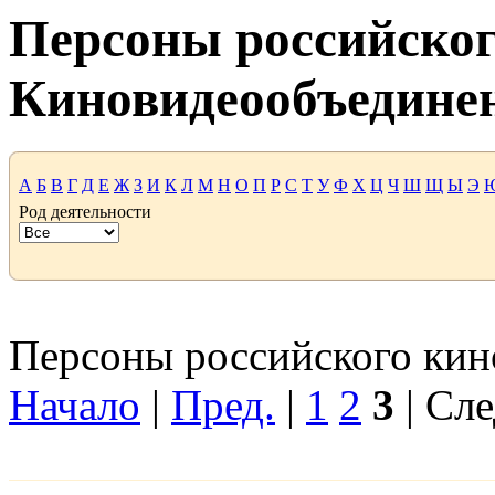
Персоны российског
Киновидеообъедине
А
Б
В
Г
Д
Е
Ж
З
И
К
Л
М
Н
О
П
Р
С
Т
У
Ф
Х
Ц
Ч
Ш
Щ
Ы
Э
Род деятельности
Персоны российского кино
Начало
|
Пред.
|
1
2
3
| Сле