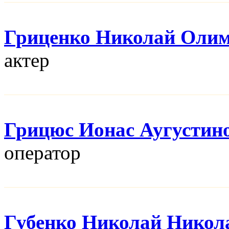
Гриценко Николай Оли
актер
Грицюс Ионас Аугустин
оператор
Губенко Николай Никол