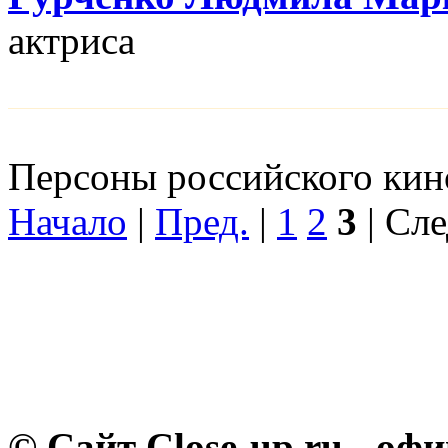
актриса
Персоны российского кино
Начало
|
Пред.
|
1
2
3
| Сле
© Сайт Close-up.ru - о