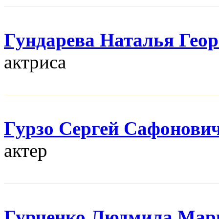
Гундарева Наталья Геор
актриса
Гурзо Сергей Сафонови
актер
Гурченко Людмила Мар