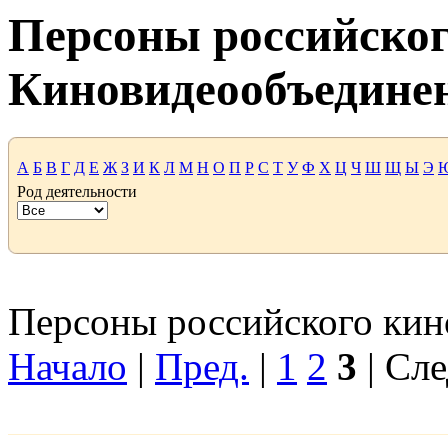
Персоны российског
Киновидеообъедине
А
Б
В
Г
Д
Е
Ж
З
И
К
Л
М
Н
О
П
Р
С
Т
У
Ф
Х
Ц
Ч
Ш
Щ
Ы
Э
Род деятельности
Персоны российского кино
Начало
|
Пред.
|
1
2
3
| Сле