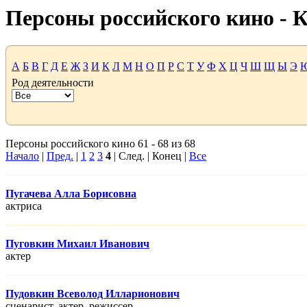
Персоны российского кино -
А
Б
В
Г
Д
Е
Ж
З
И
К
Л
М
Н
О
П
Р
С
Т
У
Ф
Х
Ц
Ч
Ш
Щ
Ы
Э
Род деятельности
Персоны российского кино 61 - 68 из 68
Начало
|
Пред.
|
1
2
3
4
| След. | Конец |
Все
Пугачева Алла Борисовна
актриса
Пуговкин Михаил Иванович
актер
Пудовкин Всеволод Илларионович
сценарист, актер, режисcер