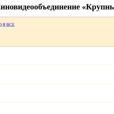
 Киновидеообъединение «Крупн
Ю
Я
ВСЕ