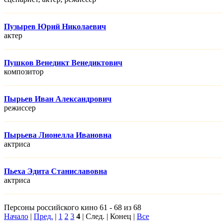
Пузырев Юрий Николаевич
актер
Пушков Венедикт Венедиктович
композитор
Пырьев Иван Александрович
режисcер
Пырьева Лионелла Ивановна
актриса
Пьеха Эдита Станиславовна
актриса
Персоны российского кино 61 - 68 из 68
Начало
|
Пред.
|
1
2
3
4
| След. | Конец |
Все