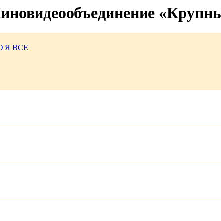
 Киновидеообъединение «Крупн
Ю
Я
ВСЕ