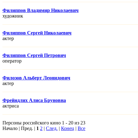
Филиппов Владимир Николаевич
художник
Филиппов Сергей Николаевич
актер
Филиппов Сергей Петрович
оператор
Филозов Альберт Леонидович
актер
Фрейндлих Алиса Бруновна
актриса
Персоны российского кино 1 - 20 из 23
Начало | Пред. |
1
2
|
След.
|
Конец
|
Все