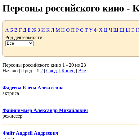
Персоны российского кино -
А
Б
В
Г
Д
Е
Ж
З
И
К
Л
М
Н
О
П
Р
С
Т
У
Ф
Х
Ц
Ч
Ш
Щ
Ы
Э
Род деятельности
Персоны российского кино 1 - 20 из 23
Начало | Пред. |
1
2
|
След.
|
Конец
|
Все
Фадеева Елена Алексеевна
актриса
Файнциммер Александр Михайлович
режисcер
Файт Андрей Андреевич
актер