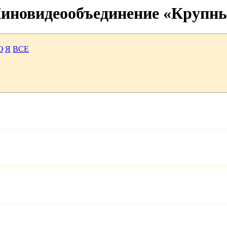
 Киновидеообъединение «Крупн
Ю
Я
ВСЕ