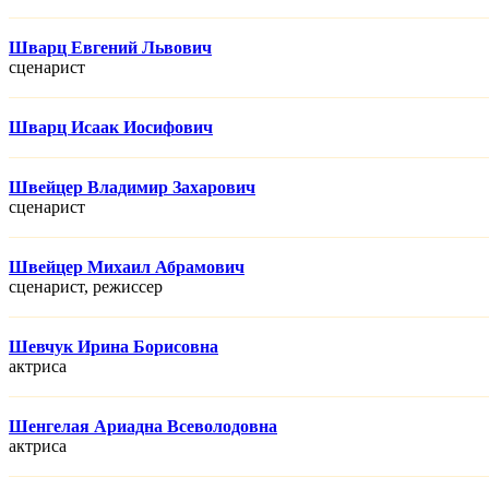
Шварц Евгений Львович
сценарист
Шварц Исаак Иосифович
Швейцер Владимир Захарович
сценарист
Швейцер Михаил Абрамович
сценарист, режисcер
Шевчук Ирина Борисовна
актриса
Шенгелая Ариадна Всеволодовна
актриса