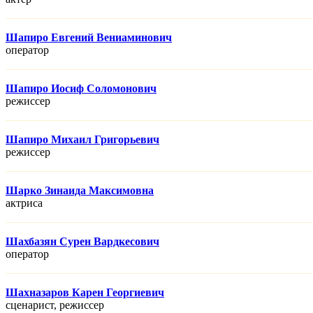
Шапиро Евгений Вениаминович
оператор
Шапиро Иосиф Соломонович
режисcер
Шапиро Михаил Григорьевич
режисcер
Шарко Зинаида Максимовна
актриса
Шахбазян Сурен Вардкесович
оператор
Шахназаров Карен Георгиевич
сценарист, режисcер