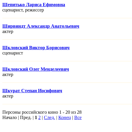
Шепитько Лариса Ефимовна
сценарист, режисcер
Ширвиндт Александр Анатольевич
актер
Шкловский Виктор Борисович
сценарист
Шкловский Олег Менделеевич
актер
Шкурат Степан Иосифович
актер
Персоны российского кино 1 - 20 из 28
Начало | Пред. |
1
2
|
След.
|
Конец
|
Все