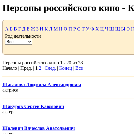
Персоны российского кино -
А
Б
В
Г
Д
Е
Ж
З
И
К
Л
М
Н
О
П
Р
С
Т
У
Ф
Х
Ц
Ч
Ш
Щ
Ы
Э
Род деятельности
Персоны российского кино 1 - 20 из 28
Начало | Пред. |
1
2
|
След.
|
Конец
|
Все
Шагалова Людмила Александровна
актриса
Шакуров Сергей Каюмович
актер
Шалевич Вячеслав Анатольевич
актер