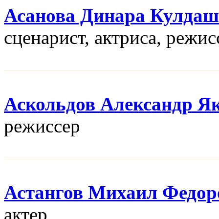
Асанова Динара Кулдаш
сценарист, актриса, режис
Аскольдов Александр Я
режисcер
Астангов Михаил Федор
актер