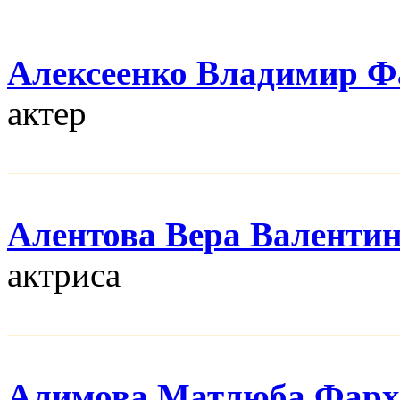
Алексеенко Владимир Ф
актер
Алентова Вера Валенти
актриса
Алимова Матлюба Фарх