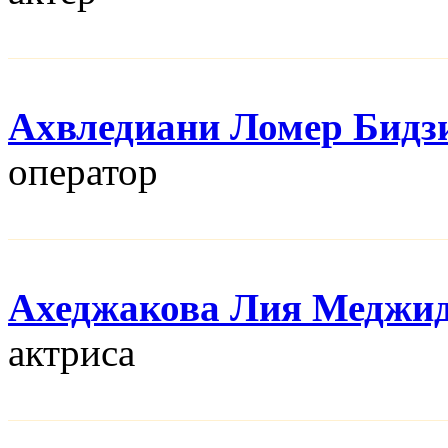
Ахвледиани Ломер Бидз
оператор
Ахеджакова Лия Меджи
актриса