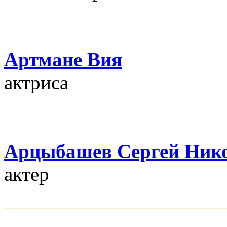
Артмане Вия
актриса
Арцыбашев Сергей Ник
актер