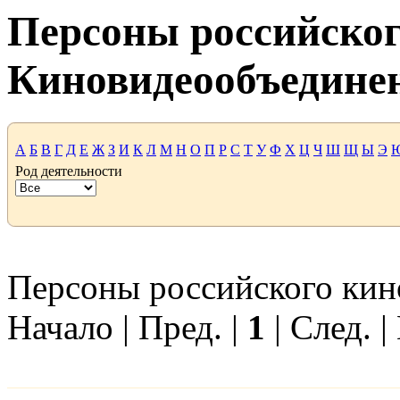
Персоны российског
Киновидеообъедине
А
Б
В
Г
Д
Е
Ж
З
И
К
Л
М
Н
О
П
Р
С
Т
У
Ф
Х
Ц
Ч
Ш
Щ
Ы
Э
Род деятельности
Персоны российского кино
Начало | Пред. |
1
| След. |