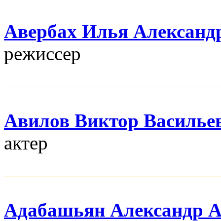
Авербах Илья Александ
режисcер
Авилов Виктор Василье
актер
Адабашьян Александр 