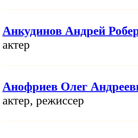
Анкудинов Андрей Робе
актер
Анофриев Олег Андреев
актер, режисcер