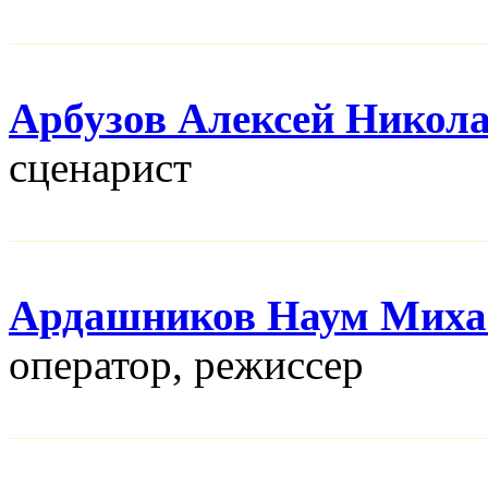
Арбузов Алексей Никол
сценарист
Ардашников Наум Миха
оператор, режисcер