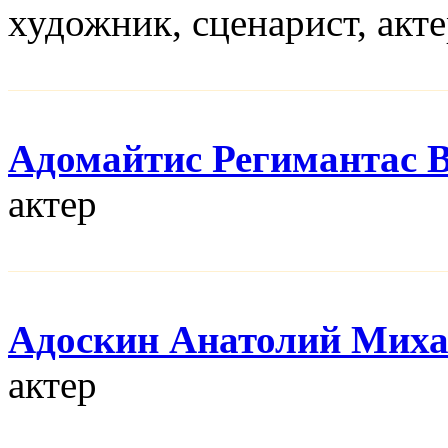
художник, сценарист, акт
Адомайтис Регимантас 
актер
Адоскин Анатолий Мих
актер