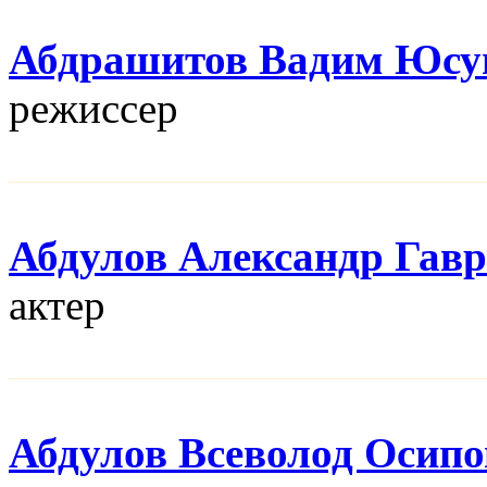
Абдрашитов Вадим Юсу
режисcер
Абдулов Александр Гав
актер
Абдулов Всеволод Осип