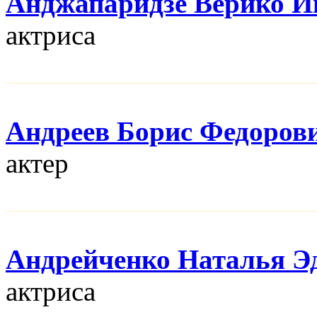
Анджапаридзе Верико И
актриса
Андреев Борис Федоров
актер
Андрейченко Наталья Э
актриса