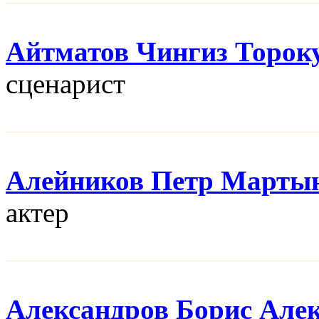
Айтматов Чингиз Торок
сценарист
Алейников Петр Марты
актер
Александров Борис Але