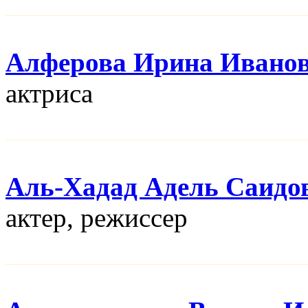
Алферова Ирина Ивано
актриса
Аль-Хадад Адель Саидо
актер, режисcер