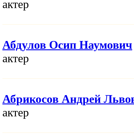
актер
Абдулов Осип Наумович
актер
Абрикосов Андрей Льво
актер