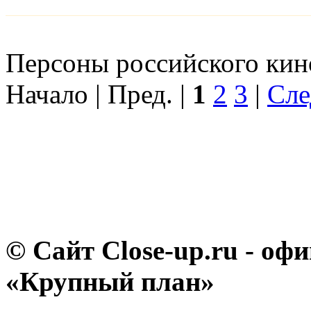
Персоны российского кино
Начало | Пред. |
1
2
3
|
Сле
© Сайт Close-up.ru - о
«Крупный план»