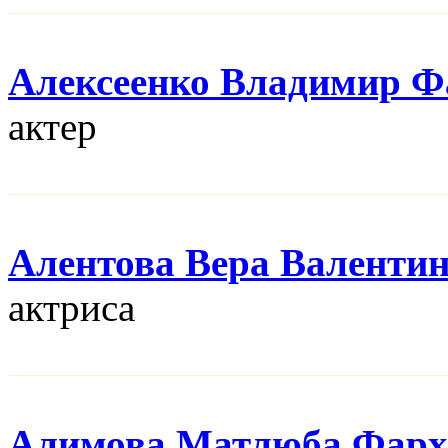
Алексеенко Владимир Ф
актер
Алентова Вера Валенти
актриса
Алимова Матлюба Фарх