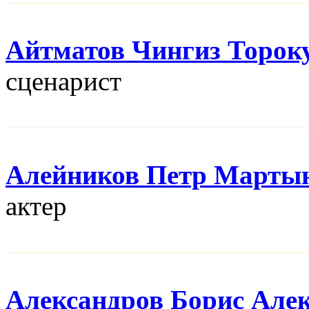
Айтматов Чингиз Торок
сценарист
Алейников Петр Марты
актер
Александров Борис Але