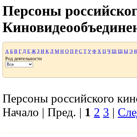
Персоны российског
Киновидеообъедине
А
Б
В
Г
Д
Е
Ж
З
И
К
Л
М
Н
О
П
Р
С
Т
У
Ф
Х
Ц
Ч
Ш
Щ
Ы
Э
Род деятельности
Персоны российского кино
Начало | Пред. |
1
2
3
|
Сле