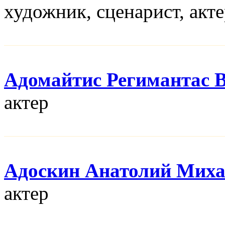
художник, сценарист, акт
Адомайтис Регимантас 
актер
Адоскин Анатолий Мих
актер