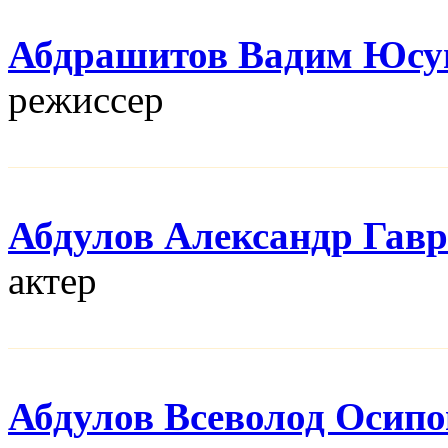
Абдрашитов Вадим Юсу
режисcер
Абдулов Александр Гав
актер
Абдулов Всеволод Осип