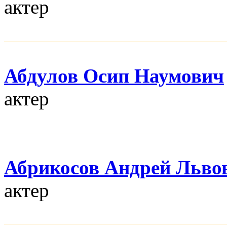
актер
Абдулов Осип Наумович
актер
Абрикосов Андрей Льво
актер