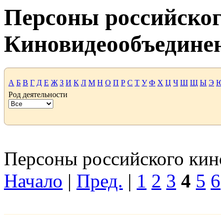
Персоны российског
Киновидеообъедине
А
Б
В
Г
Д
Е
Ж
З
И
К
Л
М
Н
О
П
Р
С
Т
У
Ф
Х
Ц
Ч
Ш
Щ
Ы
Э
Род деятельности
Персоны российского кино
Начало
|
Пред.
|
1
2
3
4
5
6