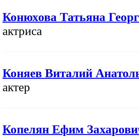
Конюхова Татьяна Геор
актриса
Коняев Виталий Анатол
актер
Копелян Ефим Захарови