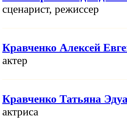
сценарист, режисcер
Кравченко Алексей Евг
актер
Кравченко Татьяна Эду
актриса