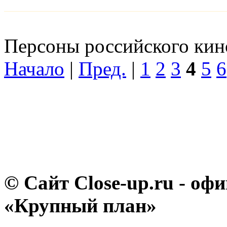
Персоны российского кино
Начало
|
Пред.
|
1
2
3
4
5
6
© Сайт Close-up.ru - о
«Крупный план»