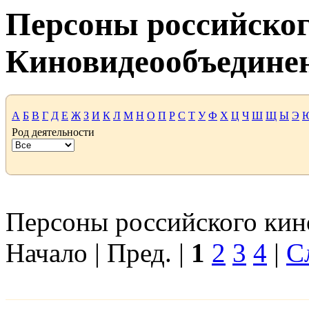
Персоны российског
Киновидеообъедине
А
Б
В
Г
Д
Е
Ж
З
И
К
Л
М
Н
О
П
Р
С
Т
У
Ф
Х
Ц
Ч
Ш
Щ
Ы
Э
Род деятельности
Персоны российского кино
Начало | Пред. |
1
2
3
4
|
С