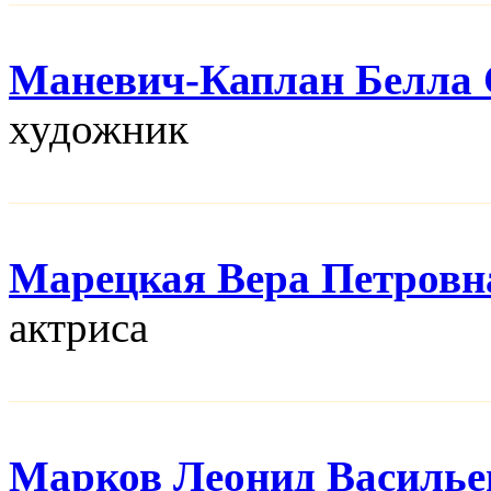
Маневич-Каплан Белла 
художник
Марецкая Вера Петровн
актриса
Марков Леонид Василье