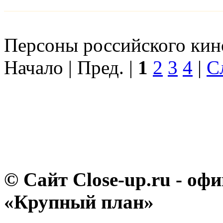
Персоны российского кино
Начало | Пред. |
1
2
3
4
|
С
© Сайт Close-up.ru - о
«Крупный план»