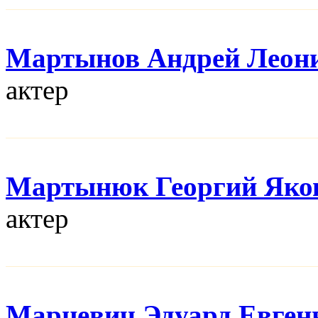
Мартынов Андрей Леон
актер
Мартынюк Георгий Яко
актер
Марцевич Эдуард Евген