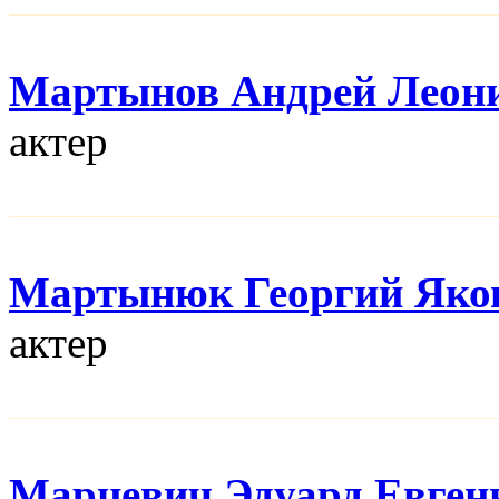
Мартынов Андрей Леон
актер
Мартынюк Георгий Яко
актер
Марцевич Эдуард Евген