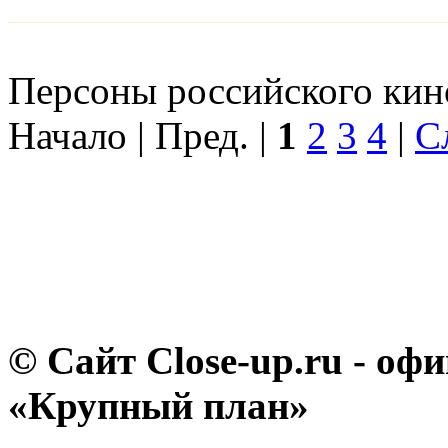
Персоны российского кино
Начало | Пред. |
1
2
3
4
|
С
© Сайт Close-up.ru - о
«Крупный план»