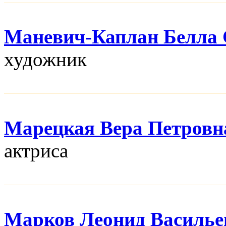
Маневич-Каплан Белла 
художник
Марецкая Вера Петровн
актриса
Марков Леонид Василье