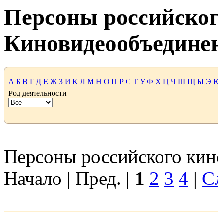
Персоны российског
Киновидеообъедине
А
Б
В
Г
Д
Е
Ж
З
И
К
Л
М
Н
О
П
Р
С
Т
У
Ф
Х
Ц
Ч
Ш
Щ
Ы
Э
Род деятельности
Персоны российского кино
Начало | Пред. |
1
2
3
4
|
С