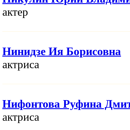
актер
Нинидзе Ия Борисовна
актриса
Нифонтова Руфина Дми
актриса