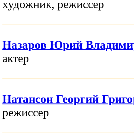
художник, режисcер
Назаров Юрий Владими
актер
Натансон Георгий Григ
режисcер