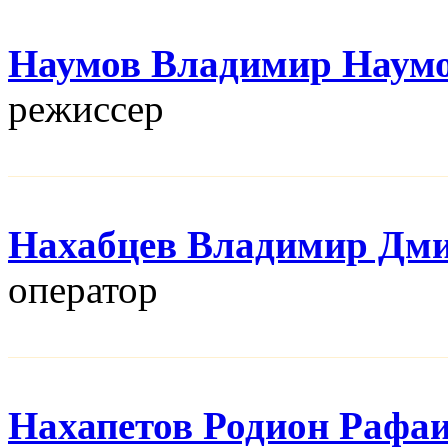
Наумов Владимир Наум
режисcер
Нахабцев Владимир Дм
оператор
Нахапетов Родион Рафа