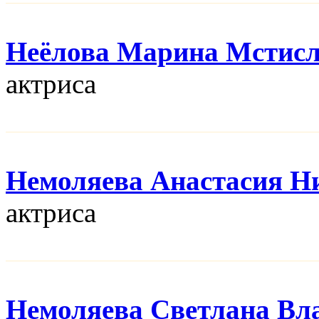
Неёлова Марина Мстис
актриса
Немоляева Анастасия Н
актриса
Немоляева Светлана Вл