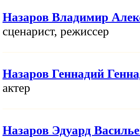
Назаров Владимир Алек
сценарист, режисcер
Назаров Геннадий Генн
актер
Назаров Эдуард Василь