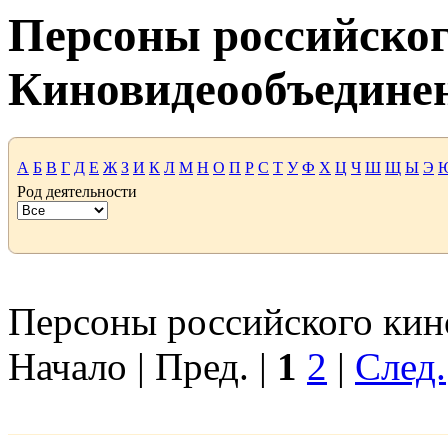
Персоны российског
Киновидеообъедине
А
Б
В
Г
Д
Е
Ж
З
И
К
Л
М
Н
О
П
Р
С
Т
У
Ф
Х
Ц
Ч
Ш
Щ
Ы
Э
Род деятельности
Персоны российского кино
Начало | Пред. |
1
2
|
След.