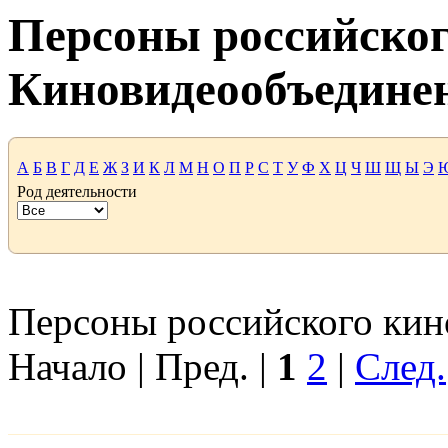
Персоны российског
Киновидеообъедине
А
Б
В
Г
Д
Е
Ж
З
И
К
Л
М
Н
О
П
Р
С
Т
У
Ф
Х
Ц
Ч
Ш
Щ
Ы
Э
Род деятельности
Персоны российского кино
Начало | Пред. |
1
2
|
След.