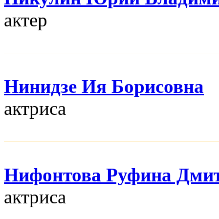
актер
Нинидзе Ия Борисовна
актриса
Нифонтова Руфина Дми
актриса