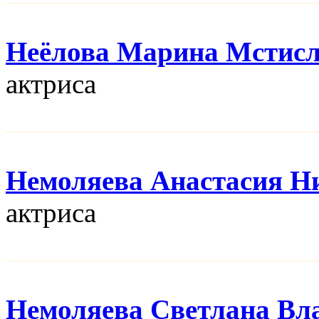
Неёлова Марина Мстис
актриса
Немоляева Анастасия Н
актриса
Немоляева Светлана Вл