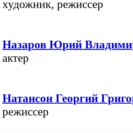
художник, режисcер
Назаров Юрий Владими
актер
Натансон Георгий Григ
режисcер