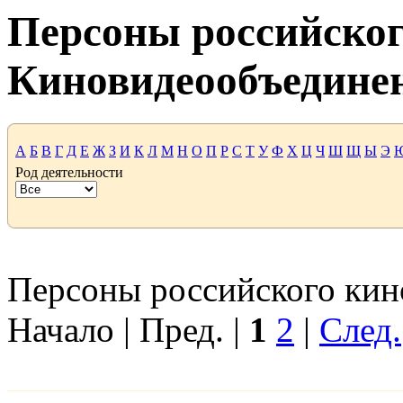
Персоны российског
Киновидеообъедине
А
Б
В
Г
Д
Е
Ж
З
И
К
Л
М
Н
О
П
Р
С
Т
У
Ф
Х
Ц
Ч
Ш
Щ
Ы
Э
Род деятельности
Персоны российского кино
Начало | Пред. |
1
2
|
След.