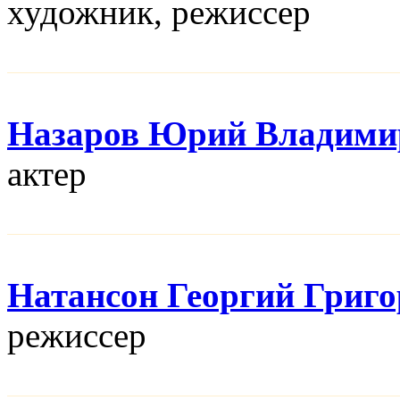
художник, режисcер
Назаров Юрий Владими
актер
Натансон Георгий Григ
режисcер