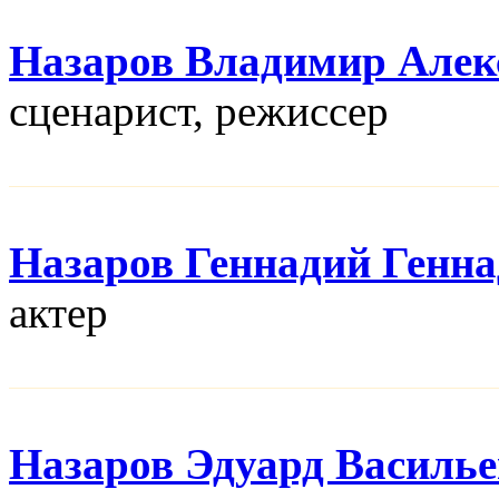
Назаров Владимир Алек
сценарист, режисcер
Назаров Геннадий Генн
актер
Назаров Эдуард Василь