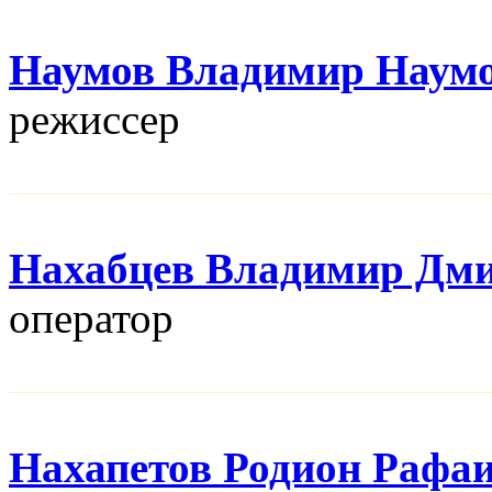
Наумов Владимир Наум
режисcер
Нахабцев Владимир Дм
оператор
Нахапетов Родион Рафа