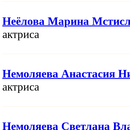
Неёлова Марина Мстис
актриса
Немоляева Анастасия Н
актриса
Немоляева Светлана Вл