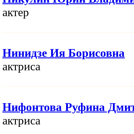
актер
Нинидзе Ия Борисовна
актриса
Нифонтова Руфина Дми
актриса