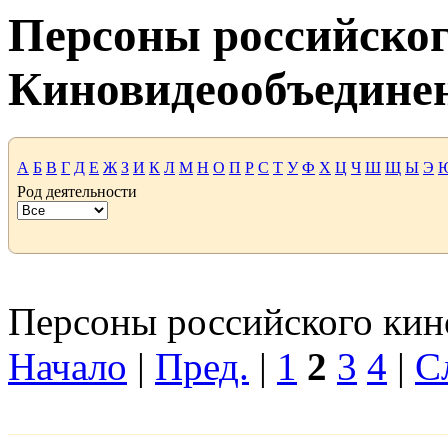
Персоны российског
Киновидеообъедине
А
Б
В
Г
Д
Е
Ж
З
И
К
Л
М
Н
О
П
Р
С
Т
У
Ф
Х
Ц
Ч
Ш
Щ
Ы
Э
Род деятельности
Персоны российского кино
Начало
|
Пред.
|
1
2
3
4
|
С