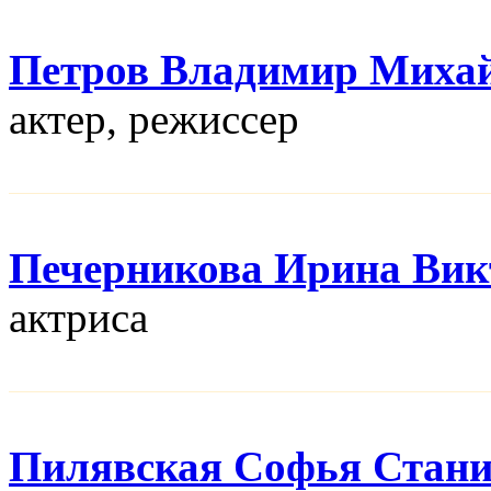
Петров Владимир Миха
актер, режисcер
Печерникова Ирина Вик
актриса
Пилявская Софья Стани