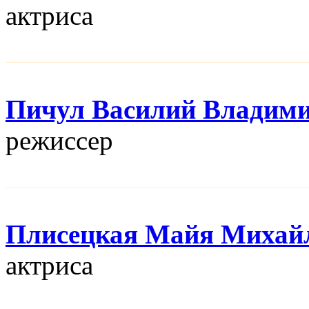
актриса
Пичул Василий Владим
режисcер
Плисецкая Майя Михай
актриса