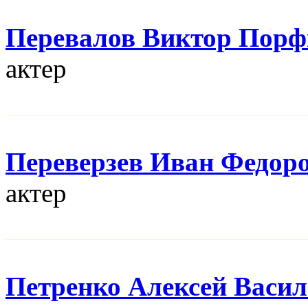
Перевалов Виктор Порф
актер
Переверзев Иван Федор
актер
Петренко Алексей Васи