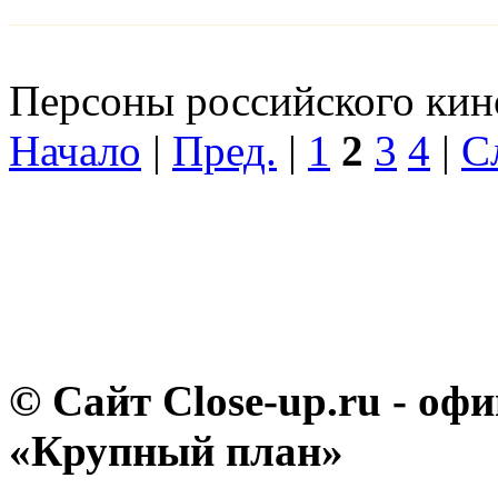
Персоны российского кино
Начало
|
Пред.
|
1
2
3
4
|
С
© Сайт Close-up.ru - о
«Крупный план»