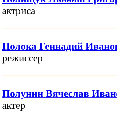
актриса
Полока Геннадий Ивано
режисcер
Полунин Вячеслав Иван
актер