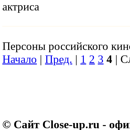
актриса
Персоны российского кино
Начало
|
Пред.
|
1
2
3
4
| С
© Сайт Close-up.ru - о