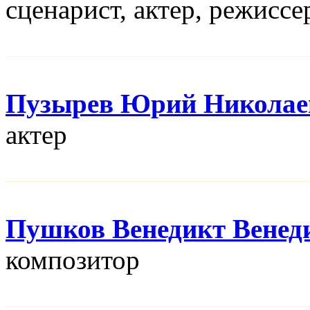
сценарист, актер, режисcе
Пузырев Юрий Николае
актер
Пушков Венедикт Венед
композитор