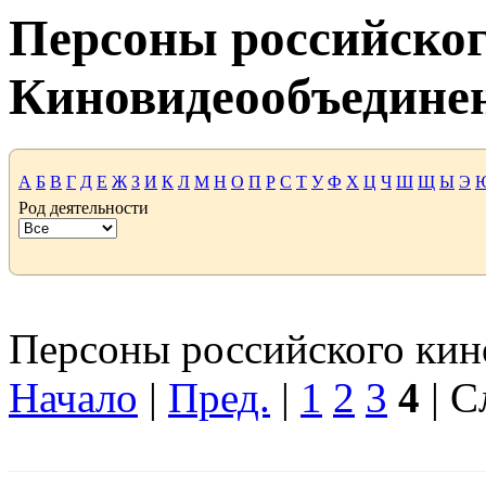
Персоны российског
Киновидеообъедине
А
Б
В
Г
Д
Е
Ж
З
И
К
Л
М
Н
О
П
Р
С
Т
У
Ф
Х
Ц
Ч
Ш
Щ
Ы
Э
Род деятельности
Персоны российского кино
Начало
|
Пред.
|
1
2
3
4
| С