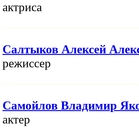
актриса
Салтыков Алексей Алек
режисcер
Самойлов Владимир Як
актер