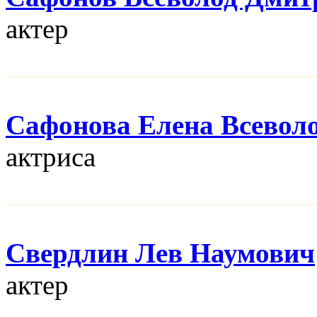
актер
Сафонова Елена Всевол
актриса
Свердлин Лев Наумович
актер