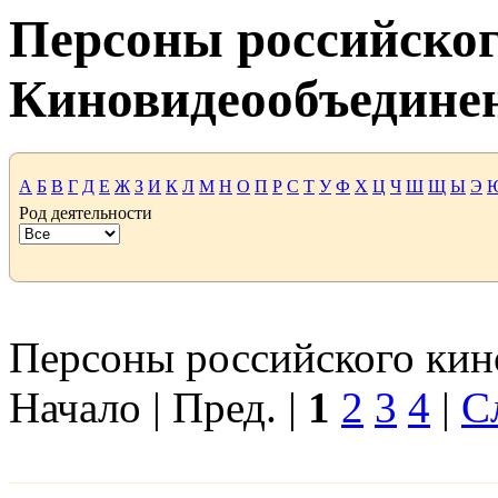
Персоны российског
Киновидеообъедине
А
Б
В
Г
Д
Е
Ж
З
И
К
Л
М
Н
О
П
Р
С
Т
У
Ф
Х
Ц
Ч
Ш
Щ
Ы
Э
Род деятельности
Персоны российского кино
Начало | Пред. |
1
2
3
4
|
С