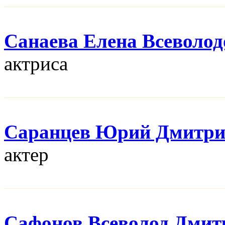
Санаева Елена Всеволод
актриса
Саранцев Юрий Дмитри
актер
Сафонов Всеволод Дмит