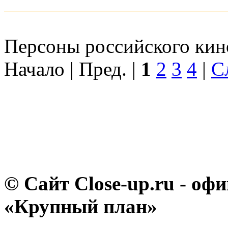
Персоны российского кино
Начало | Пред. |
1
2
3
4
|
С
© Сайт Close-up.ru - о
«Крупный план»