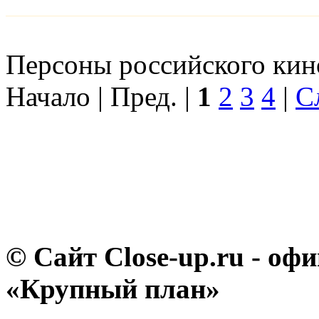
Персоны российского кино
Начало | Пред. |
1
2
3
4
|
С
© Сайт Close-up.ru - о
«Крупный план»