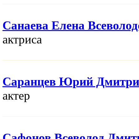
Санаева Елена Всеволод
актриса
Саранцев Юрий Дмитри
актер
Сафонов Всеволод Дмит