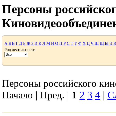
Персоны российског
Киновидеообъедине
А
Б
В
Г
Д
Е
Ж
З
И
К
Л
М
Н
О
П
Р
С
Т
У
Ф
Х
Ц
Ч
Ш
Щ
Ы
Э
Род деятельности
Персоны российского кино
Начало | Пред. |
1
2
3
4
|
С