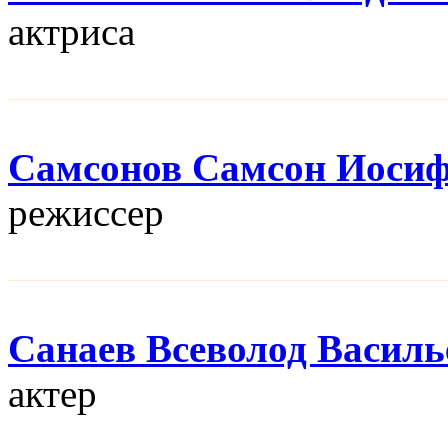
актриса
Самсонов Самсон Иоси
режисcер
Санаев Всеволод Василь
актер