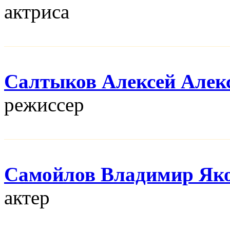
актриса
Салтыков Алексей Алек
режисcер
Самойлов Владимир Як
актер