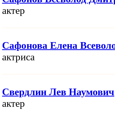
актер
Сафонова Елена Всевол
актриса
Свердлин Лев Наумович
актер