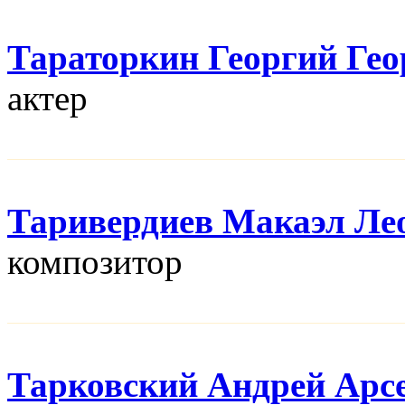
Тараторкин Георгий Гео
актер
Таривердиев Макаэл Ле
композитор
Тарковский Андрей Арс