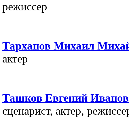
режисcер
Тарханов Михаил Миха
актер
Ташков Евгений Ивано
сценарист, актер, режисcе