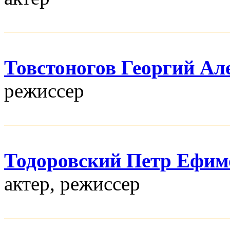
Товстоногов Георгий Ал
режисcер
Тодоровский Петр Ефим
актер, режисcер