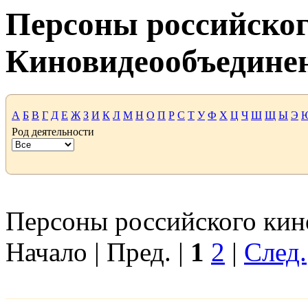
Персоны российског
Киновидеообъедине
А
Б
В
Г
Д
Е
Ж
З
И
К
Л
М
Н
О
П
Р
С
Т
У
Ф
Х
Ц
Ч
Ш
Щ
Ы
Э
Род деятельности
Персоны российского кино
Начало | Пред. |
1
2
|
След.