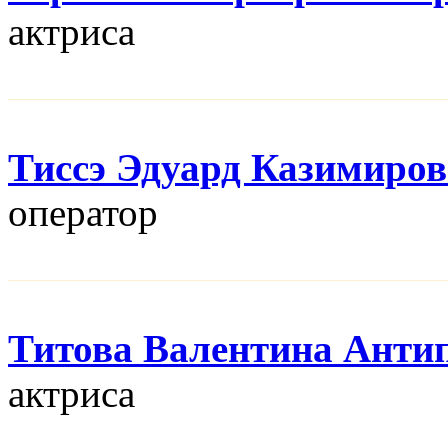
актриса
Тиссэ Эдуард Казимиро
оператор
Титова Валентина Анти
актриса