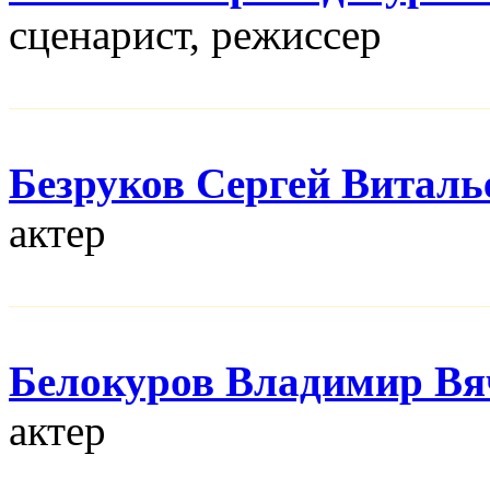
сценарист, режисcер
Безруков Сергей Виталь
актер
Белокуров Владимир Вя
актер