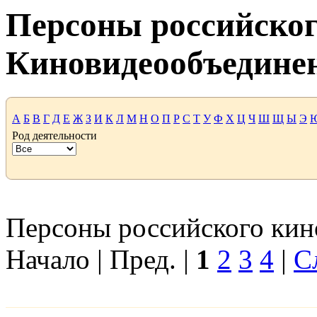
Персоны российског
Киновидеообъедине
А
Б
В
Г
Д
Е
Ж
З
И
К
Л
М
Н
О
П
Р
С
Т
У
Ф
Х
Ц
Ч
Ш
Щ
Ы
Э
Род деятельности
Персоны российского кино
Начало | Пред. |
1
2
3
4
|
С