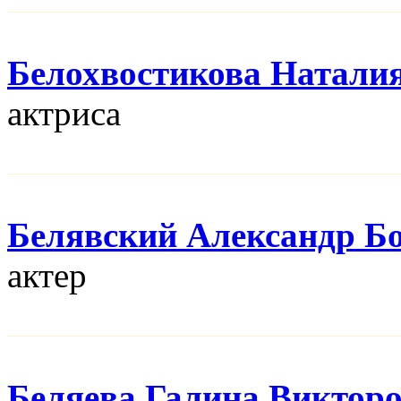
Белохвостикова Натали
актриса
Белявский Александр Б
актер
Беляева Галина Виктор