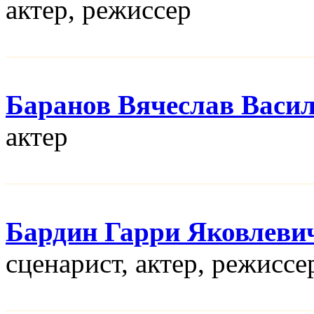
актер, режисcер
Баранов Вячеслав Васи
актер
Бардин Гарри Яковлеви
сценарист, актер, режисcе