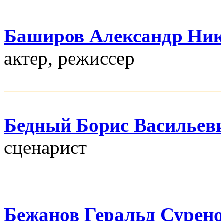
Баширов Александр Ни
актер, режисcер
Бедный Борис Васильев
сценарист
Бежанов Геральд Сурен