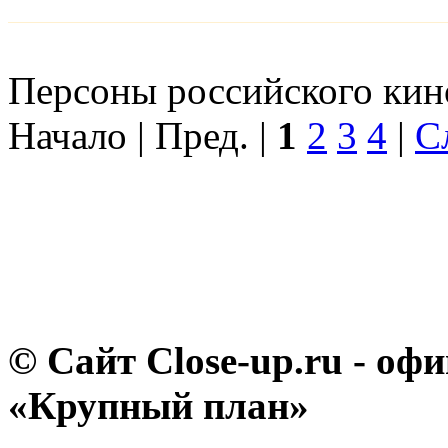
Персоны российского кино
Начало | Пред. |
1
2
3
4
|
С
© Сайт Close-up.ru - о
«Крупный план»