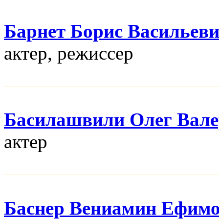
Барнет Борис Васильев
актер, режисcер
Басилашвили Олег Вал
актер
Баснер Вениамин Ефим