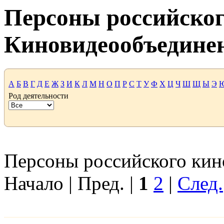
Персоны российског
Киновидеообъедине
А
Б
В
Г
Д
Е
Ж
З
И
К
Л
М
Н
О
П
Р
С
Т
У
Ф
Х
Ц
Ч
Ш
Щ
Ы
Э
Род деятельности
Персоны российского кино
Начало | Пред. |
1
2
|
След.