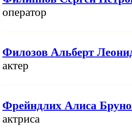
оператор
Филозов Альберт Леони
актер
Фрейндлих Алиса Бруно
актриса