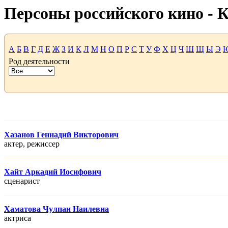
Персоны российского кино -
А
Б
В
Г
Д
Е
Ж
З
И
К
Л
М
Н
О
П
Р
С
Т
У
Ф
Х
Ц
Ч
Ш
Щ
Ы
Э
Род деятельности
Хазанов Геннадий Викторович
актер, режисcер
Хайт Аркадий Иосифович
сценарист
Хаматова Чулпан Наилевна
актриса