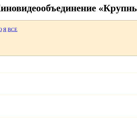
 Киновидеообъединение «Крупн
Ю
Я
ВСЕ