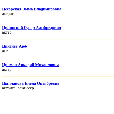
Цесарская Эмма Владимировна
актриса
Цилинский Гунар Альфредович
актер
Цингиев Аюб
актер
Цинман Аркадий Михайлович
актер
Цыплакова Елена Октябревна
актриса, режисcер