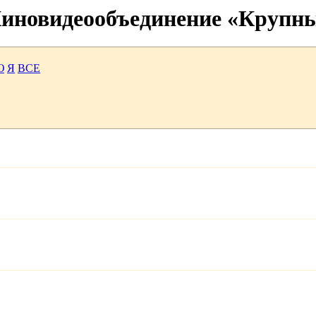
 Киновидеообъединение «Крупн
Ю
Я
ВСЕ