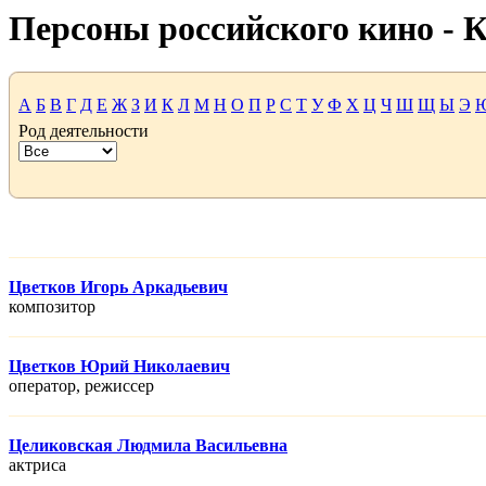
Персоны российского кино -
А
Б
В
Г
Д
Е
Ж
З
И
К
Л
М
Н
О
П
Р
С
Т
У
Ф
Х
Ц
Ч
Ш
Щ
Ы
Э
Род деятельности
Цветков Игорь Аркадьевич
композитор
Цветков Юрий Николаевич
оператор, режисcер
Целиковская Людмила Васильевна
актриса