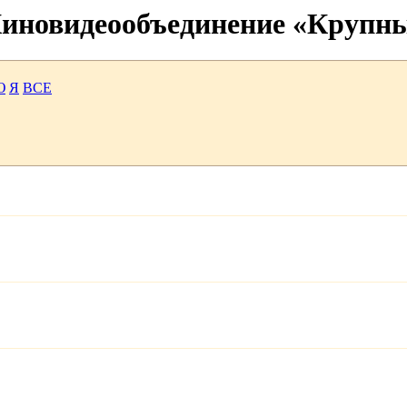
 Киновидеообъединение «Крупн
Ю
Я
ВСЕ