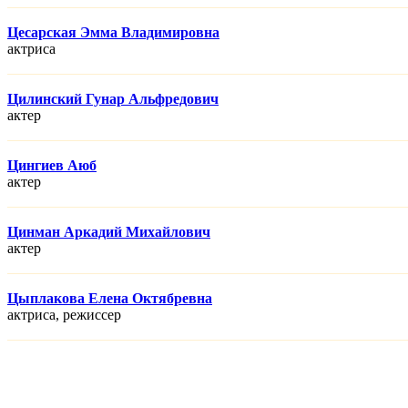
Цесарская Эмма Владимировна
актриса
Цилинский Гунар Альфредович
актер
Цингиев Аюб
актер
Цинман Аркадий Михайлович
актер
Цыплакова Елена Октябревна
актриса, режисcер