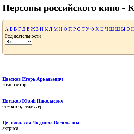
Персоны российского кино -
А
Б
В
Г
Д
Е
Ж
З
И
К
Л
М
Н
О
П
Р
С
Т
У
Ф
Х
Ц
Ч
Ш
Щ
Ы
Э
Род деятельности
Цветков Игорь Аркадьевич
композитор
Цветков Юрий Николаевич
оператор, режисcер
Целиковская Людмила Васильевна
актриса