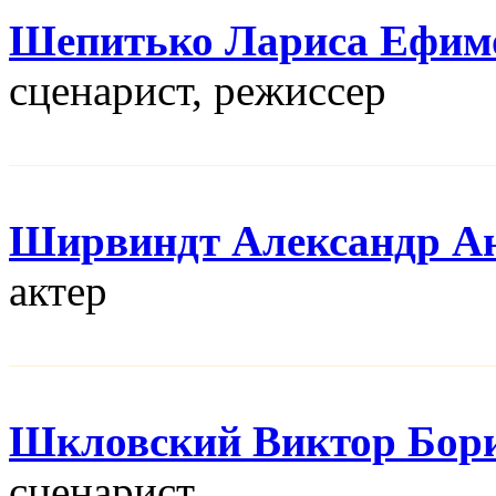
Шепитько Лариса Ефим
сценарист, режисcер
Ширвиндт Александр А
актер
Шкловский Виктор Бор
сценарист