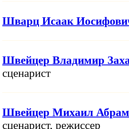
Шварц Исаак Иосифови
Швейцер Владимир Зах
сценарист
Швейцер Михаил Абрам
сценарист, режисcер