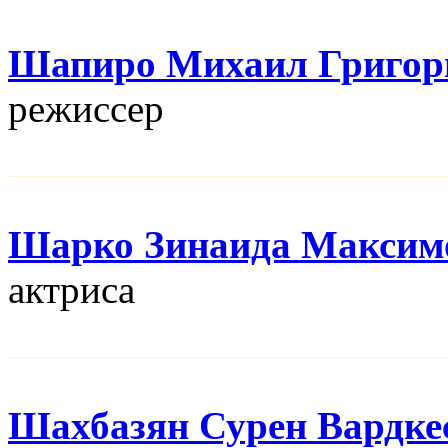
Шапиро Михаил Григор
режисcер
Шарко Зинаида Максим
актриса
Шахбазян Сурен Вардке