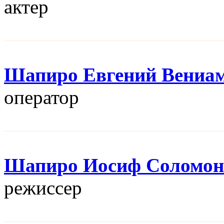
актер
Шапиро Евгений Вениа
оператор
Шапиро Иосиф Соломон
режисcер