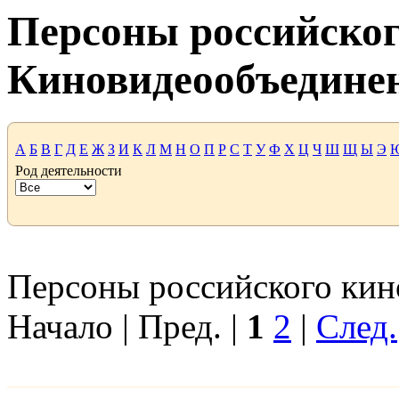
Персоны российског
Киновидеообъедине
А
Б
В
Г
Д
Е
Ж
З
И
К
Л
М
Н
О
П
Р
С
Т
У
Ф
Х
Ц
Ч
Ш
Щ
Ы
Э
Род деятельности
Персоны российского кино
Начало | Пред. |
1
2
|
След.