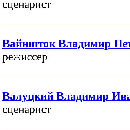
сценарист
Вайншток Владимир Пе
режисcер
Валуцкий Владимир Ив
сценарист