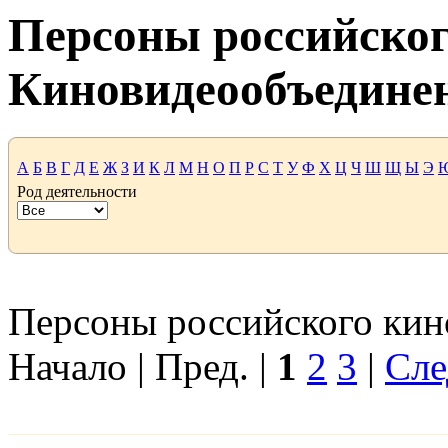
Персоны российског
Киновидеообъедине
А
Б
В
Г
Д
Е
Ж
З
И
К
Л
М
Н
О
П
Р
С
Т
У
Ф
Х
Ц
Ч
Ш
Щ
Ы
Э
Род деятельности
Персоны российского кино
Начало | Пред. |
1
2
3
|
Сле