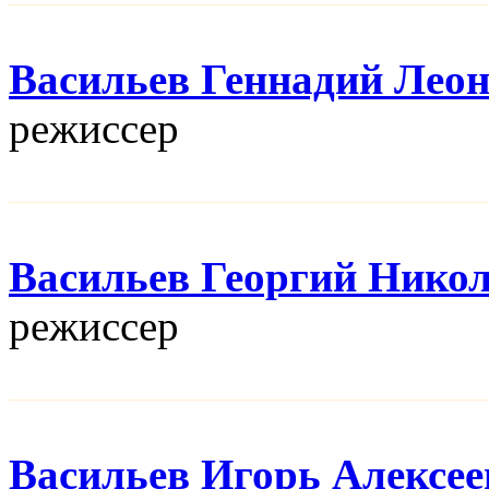
Васильев Геннадий Лео
режисcер
Васильев Георгий Нико
режисcер
Васильев Игорь Алексее