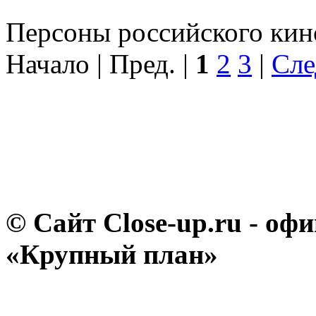
Персоны российского кино
Начало | Пред. |
1
2
3
|
Сле
© Сайт Close-up.ru - о
«Крупный план»