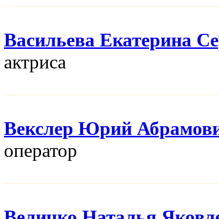
Васильева Екатерина Се
актриса
Векслер Юрий Абрамов
оператор
Величко Наталья Яковл