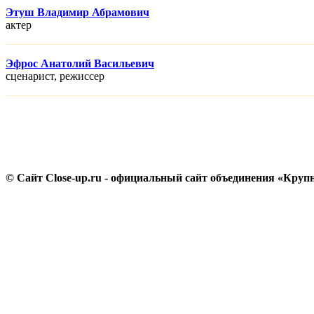
Этуш Владимир Абрамович
актер
Эфрос Анатолий Васильевич
сценарист, режисcер
© Сайт Close-up.ru - официальный сайт объединения «Круп