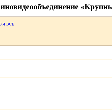
 Киновидеообъединение «Крупн
Ю
Я
ВСЕ