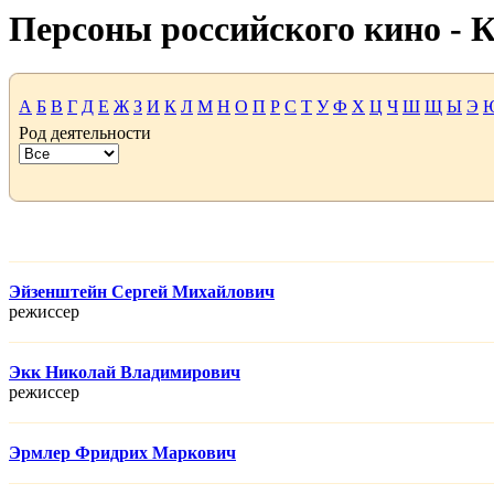
Персоны российского кино -
А
Б
В
Г
Д
Е
Ж
З
И
К
Л
М
Н
О
П
Р
С
Т
У
Ф
Х
Ц
Ч
Ш
Щ
Ы
Э
Род деятельности
Эйзенштейн Сергей Михайлович
режисcер
Экк Николай Владимирович
режисcер
Эрмлер Фридрих Маркович