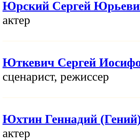
Юрский Сергей Юрьеви
актер
Юткевич Сергей Иосиф
сценарист, режисcер
Юхтин Геннадий (Гений
актер