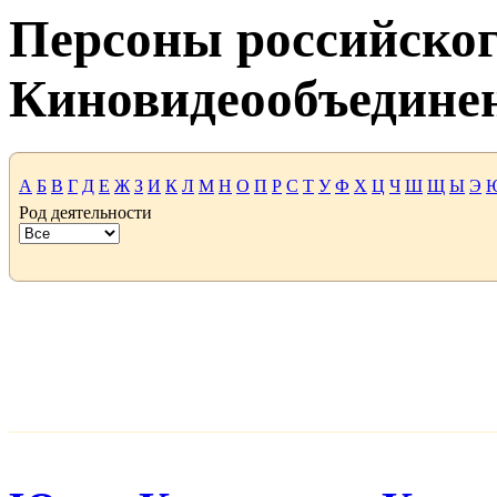
Персоны российског
Киновидеообъедине
А
Б
В
Г
Д
Е
Ж
З
И
К
Л
М
Н
О
П
Р
С
Т
У
Ф
Х
Ц
Ч
Ш
Щ
Ы
Э
Род деятельности