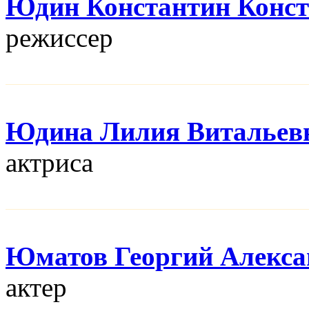
Юдин Константин Конс
режисcер
Юдина Лилия Витальев
актриса
Юматов Георгий Алекса
актер