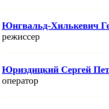
Юнгвальд-Хилькевич Г
режисcер
Юриздицкий Сергей Пе
оператор