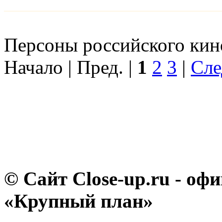
Персоны российского кино
Начало | Пред. |
1
2
3
|
Сле
© Сайт Close-up.ru - о
«Крупный план»