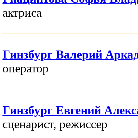
актриса
Гинзбург Валерий Арка
оператор
Гинзбург Евгений Алек
сценарист, режисcер