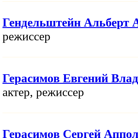
Гендельштейн Альберт 
режисcер
Герасимов Евгений Вла
актер, режисcер
Герасимов Сергей Аппо