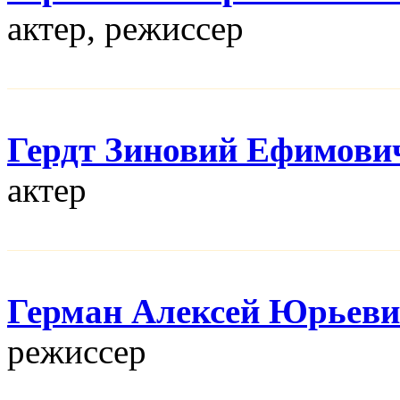
актер, режисcер
Гердт Зиновий Ефимови
актер
Герман Алексей Юрьев
режисcер