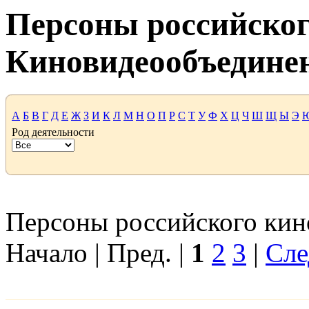
Персоны российског
Киновидеообъедине
А
Б
В
Г
Д
Е
Ж
З
И
К
Л
М
Н
О
П
Р
С
Т
У
Ф
Х
Ц
Ч
Ш
Щ
Ы
Э
Род деятельности
Персоны российского кино
Начало | Пред. |
1
2
3
|
Сле