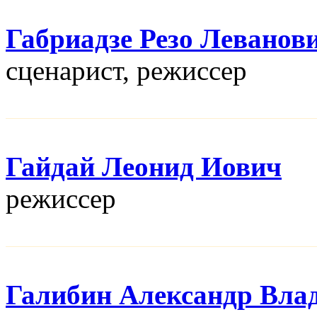
Габриадзе Резо Леванов
сценарист, режисcер
Гайдай Леонид Иович
режисcер
Галибин Александр Вла