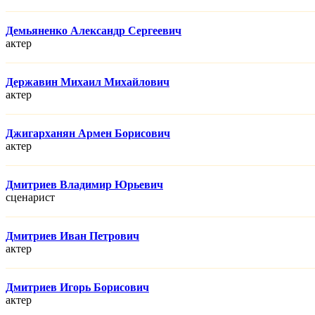
Демьяненко Александр Сергеевич
актер
Державин Михаил Михайлович
актер
Джигарханян Армен Борисович
актер
Дмитриев Владимир Юрьевич
сценарист
Дмитриев Иван Петрович
актер
Дмитриев Игорь Борисович
актер