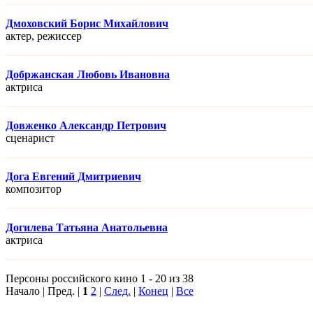
Дмоховский Борис Михайлович
актер, режисcер
Добржанская Любовь Ивановна
актриса
Довженко Александр Петрович
сценарист
Дога Евгений Дмитриевич
композитор
Догилева Татьяна Анатольевна
актриса
Персоны российского кино 1 - 20 из 38
Начало | Пред. |
1
2
|
След.
|
Конец
|
Все