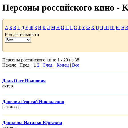
Персоны российского кино -
А
Б
В
Г
Д
Е
Ж
З
И
К
Л
М
Н
О
П
Р
С
Т
У
Ф
Х
Ц
Ч
Ш
Щ
Ы
Э
Род деятельности
Персоны российского кино 1 - 20 из 38
Начало | Пред. |
1
2
|
След.
|
Конец
|
Все
Даль Олег Иванович
актер
Данелия Георгий Николаевич
режисcер
Данилова Наталья Юрьевна
актриса