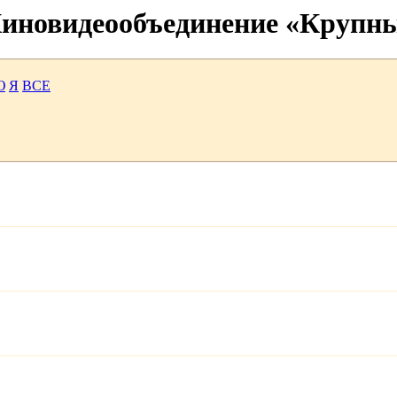
 Киновидеообъединение «Крупн
Ю
Я
ВСЕ