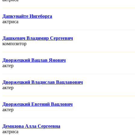
Дапкунайте Ингеборга
актриса
Дашкевич Владимир Сергеевич
композитор
Дворжецкий Вацлав Янович
актер
Дворжецкий Владислав Вацлавович
актер
Дворжецкий Евгений Вацлович
актер
Демидова Алла Сергеевна
актриса