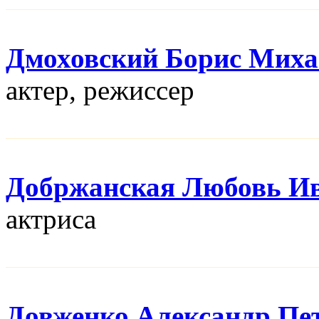
Дмоховский Борис Мих
актер, режисcер
Добржанская Любовь И
актриса
Довженко Александр Пе