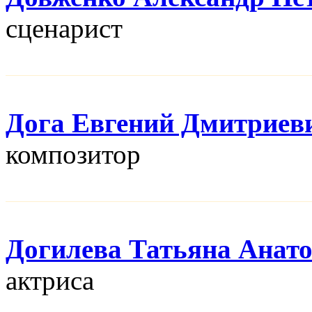
сценарист
Дога Евгений Дмитриев
композитор
Догилева Татьяна Анат
актриса