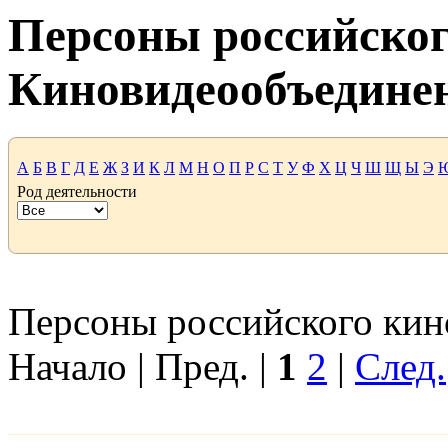
Персоны российског
Киновидеообъедине
А
Б
В
Г
Д
Е
Ж
З
И
К
Л
М
Н
О
П
Р
С
Т
У
Ф
Х
Ц
Ч
Ш
Щ
Ы
Э
Род деятельности
Персоны российского кино
Начало | Пред. |
1
2
|
След.