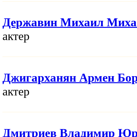
Державин Михаил Миха
актер
Джигарханян Армен Бо
актер
Дмитриев Владимир Юр