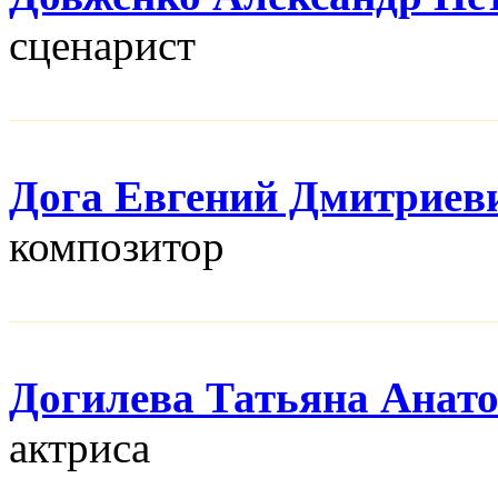
сценарист
Дога Евгений Дмитриев
композитор
Догилева Татьяна Анат
актриса