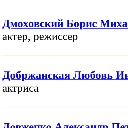
Дмоховский Борис Мих
актер, режисcер
Добржанская Любовь И
актриса
Довженко Александр Пе