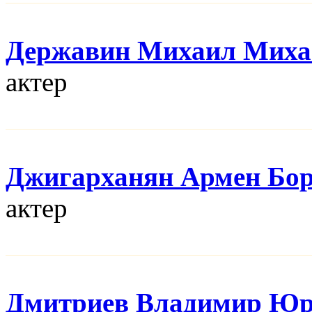
Державин Михаил Миха
актер
Джигарханян Армен Бо
актер
Дмитриев Владимир Юр