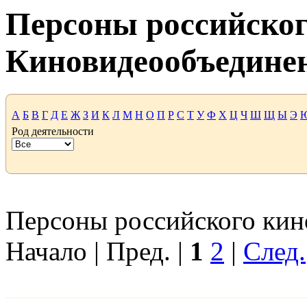
Персоны российског
Киновидеообъедине
А
Б
В
Г
Д
Е
Ж
З
И
К
Л
М
Н
О
П
Р
С
Т
У
Ф
Х
Ц
Ч
Ш
Щ
Ы
Э
Род деятельности
Персоны российского кино
Начало | Пред. |
1
2
|
След.