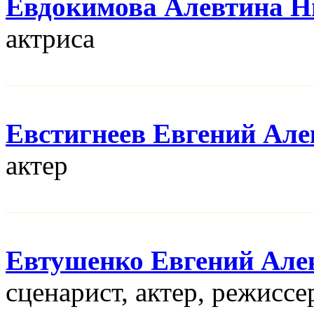
Евдокимова Алевтина Н
актриса
Евстигнеев Евгений Але
актер
Евтушенко Евгений Але
сценарист, актер, режисcе