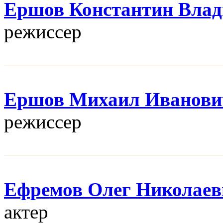
Ершов Константин Вла
режисcер
Ершов Михаил Иванови
режисcер
Ефремов Олег Николаев
актер