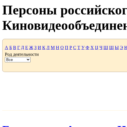
Персоны российског
Киновидеообъедине
А
Б
В
Г
Д
Е
Ж
З
И
К
Л
М
Н
О
П
Р
С
Т
У
Ф
Х
Ц
Ч
Ш
Щ
Ы
Э
Род деятельности