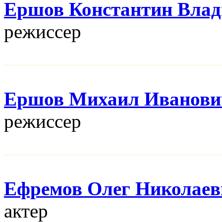
Ершов Константин Вла
режисcер
Ершов Михаил Иванови
режисcер
Ефремов Олег Николаев
актер