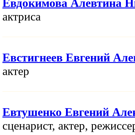
Евдокимова Алевтина Н
актриса
Евстигнеев Евгений Але
актер
Евтушенко Евгений Але
сценарист, актер, режисcе