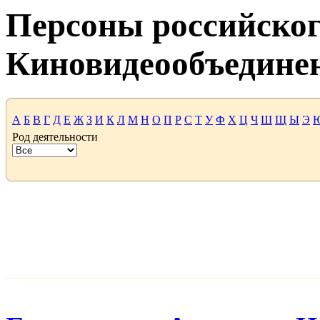
Персоны российског
Киновидеообъедине
А
Б
В
Г
Д
Е
Ж
З
И
К
Л
М
Н
О
П
Р
С
Т
У
Ф
Х
Ц
Ч
Ш
Щ
Ы
Э
Род деятельности