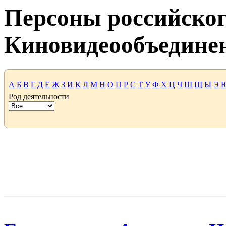
Персоны российског
Киновидеообъедине
А
Б
В
Г
Д
Е
Ж
З
И
К
Л
М
Н
О
П
Р
С
Т
У
Ф
Х
Ц
Ч
Ш
Щ
Ы
Э
Род деятельности