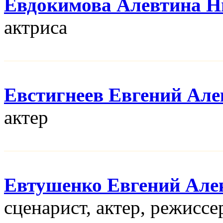
Евдокимова Алевтина Н
актриса
Евстигнеев Евгений Але
актер
Евтушенко Евгений Але
сценарист, актер, режисcе