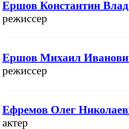
Ершов Константин Вла
режисcер
Ершов Михаил Иванови
режисcер
Ефремов Олег Николаев
актер