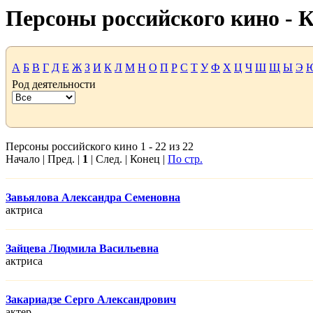
Персоны российского кино -
А
Б
В
Г
Д
Е
Ж
З
И
К
Л
М
Н
О
П
Р
С
Т
У
Ф
Х
Ц
Ч
Ш
Щ
Ы
Э
Род деятельности
Персоны российского кино 1 - 22 из 22
Начало | Пред. |
1
| След. | Конец |
По стр.
Завьялова Александра Семеновна
актриса
Зайцева Людмила Васильевна
актриса
Закариадзе Серго Александрович
актер