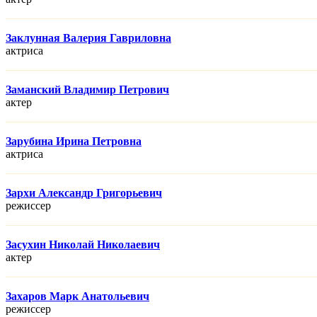
Заклунная Валерия Гавриловна
актриса
Заманский Владимир Петрович
актер
Зарубина Ирина Петровна
актриса
Зархи Александр Григорьевич
режисcер
Засухин Николай Николаевич
актер
Захаров Марк Анатольевич
режисcер