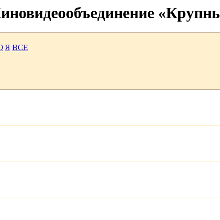
 Киновидеообъединение «Крупн
Ю
Я
ВСЕ