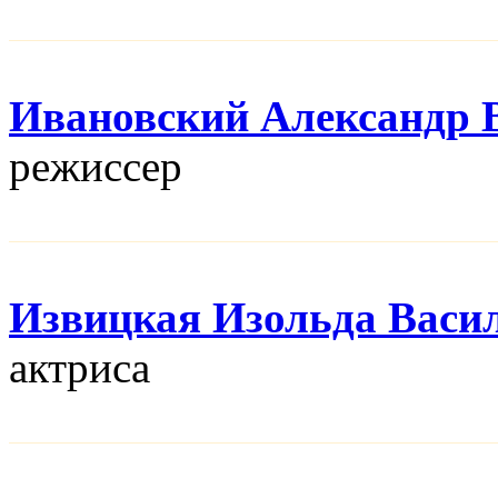
Ивановский Александр 
режисcер
Извицкая Изольда Васи
актриса