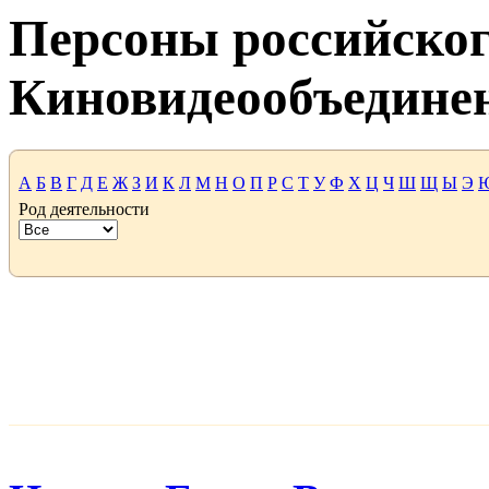
Персоны российског
Киновидеообъедине
А
Б
В
Г
Д
Е
Ж
З
И
К
Л
М
Н
О
П
Р
С
Т
У
Ф
Х
Ц
Ч
Ш
Щ
Ы
Э
Род деятельности