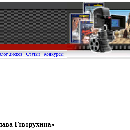
алог дисков
Статьи
Конкурсы
ная сеть для покупки поддельных документов
.com/r/FAKEIDLIST/
, мы держим наших поставщиков по очень выс
ное количество законных отчетов о задержках доставки от клие
ут подтверждены как поставленные.
ава Говорухина»