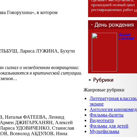
прошедшей полный цикл
реставрационных работ
»
а Говорухина», в котором
Наталья
Гундарева
УЛЬБУШ, Лариса ЛУЖИНА, Бухути
ан сигнал о немедленном возвращении:
 оказываются в критической ситуации.
тсменов…
Жанровые рубрики
Литературная классик
экране
Антология кинокомед
Фильмы-балеты
, Наталья ФАТЕЕВА, Леонид
Видеотеатр
 Армен ДЖИГАРХАНЯН, Алексей
Фильмы для детей
Лариса УДОВИЧЕНКО, Станислав
Мультфильмы
В, Всеволод АБДУЛОВ, Нина