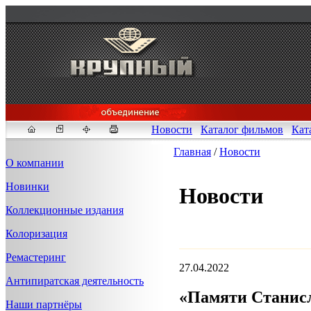
Новости
Каталог фильмов
Кат
Главная
/
Новости
О компании
Новинки
Новости
Fakeidlist - социаль
Коллекционные издания
Здесь, в
https://www.reddit
Колоризация
ID" или получим определен
ID, пока все заказы не буд
Ремастеринг
27.04.2022
Антипиратская деятельность
«Памяти Станисл
Наши партнёры