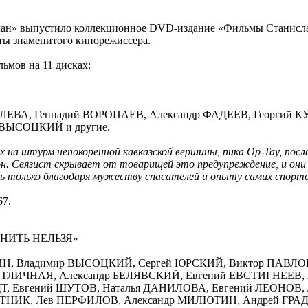
ан» выпустило коллекционное DVD-издание «Фильмы Станислав
ты знаменитого кинорежиссера.
ьмов на 11 дисках:
ЕЛЕВА, Геннадий ВОРОПАЕВ, Александр ФАДЕЕВ, Георгий К
ВЫСОЦКИЙ и другие.
х на штурм непокоренной кавказской вершины, пика Ор-Тау, посл
он. Связист скрывает от товарищей это предупреждение, и они
ь только благодаря мужеству спасателей и опыту самих спор
67.
НИТЬ НЕЛЬЗЯ»
КИН, Владимир ВЫСОЦКИЙ, Сергей ЮРСКИЙ, Виктор ПАВЛОВ
ЕТЛИЧНАЯ, Александр БЕЛЯВСКИЙ, Евгений ЕВСТИГНЕЕВ,
Т, Евгений ШУТОВ, Наталья ДАНИЛОВА, Евгений ЛЕОНОВ, 
НИК, Лев ПЕРФИЛОВ, Александр МИЛЮТИН, Андрей ГРАДО