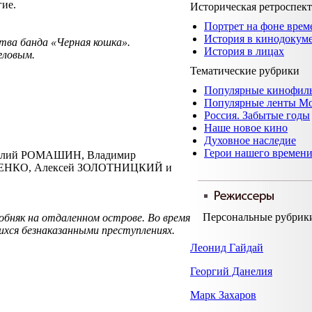
гие.
Историческая ретроспек
Портрет на фоне врем
История в кинодокум
ства банда «Черная кошка».
История в лицах
егловым.
Тематические рубрики
Популярные кинофил
Популярные ленты М
Россия. Забытые годы
Наше новое кино
Духовное наследие
Герои нашего времен
толий РОМАШИН, Владимир
ЩЕНКО, Алексей ЗОЛОТНИЦКИЙ и
Персональные рубрик
обняк на отдаленном острове. Во время
ихся безнаказанными преступлениях.
Леонид Гайдай
Георгий Данелия
Марк Захаров