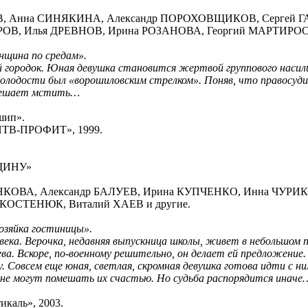
ОВ, Анна СИНЯКИНА, Александр ПОРОХОВЩИКОВ, Сергей Г
В, Илья ДРЕВНОВ, Ирина РОЗАНОВА, Георгий МАРТИРОСЯ
нщина по средам».
 городок. Юная девушка становится жертвой группового насил
молодости был «ворошиловским стрелком». Поняв, что правосудие
 решает мстить…
шип».
«НТВ-ПРОФИТ», 1999.
ЩИНУ»
ЕНКОВА, Александр БАЛУЕВ, Ирина КУПЧЕНКО, Инна ЧУРИК
КОСТЕНЮК, Виталий ХАЕВ и другие.
озяйка гостиницы».
ека. Верочка, недавняя выпускница школы, живет в небольшом п
а. Вскоре, по-военному решительно, он делает ей предложение
. Совсем еще юная, светлая, скромная девушка готова идти с ни
 не могут помешать их счастью. Но судьба распорядится иначе
икаль», 2003.