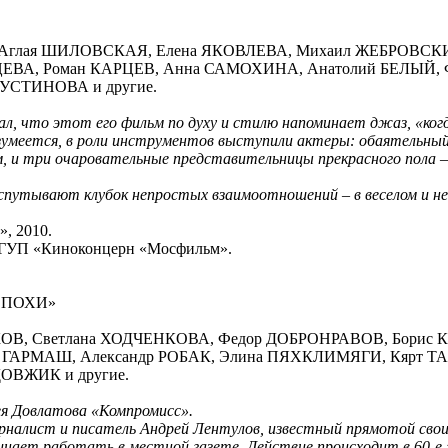
О, Аглая ШИЛОВСКАЯ, Елена ЯКОВЛЕВА, Михаил ЖЕБРОВСК
ВА, Роман КАРЦЕВ, Анна САМОХИНА, Анатолий БЕЛЫЙ, 
УСТИНОВА и другие.
л, что этот его фильм по духу и стилю напоминает джаз, «ког
азумеется, в роли инструментов выступили актеры: обаятельны
 и три очаровательные представительницы прекрасного пола – 
спутывают клубок непростых взаимоотношений – в веселом и не
, 2010.
ФГУП «Киноконцерн «Мосфильм».
ЭПОХИ»
КОВ, Светлана ХОДЧЕНКОВА, Федор ДОБРОНРАВОВ, Борис
й ГАРМАШ, Александр РОБАК, Элина ПЯХКЛИМЯГИ, Кярт Т
ОВЖИК и другие.
я Довлатова «Компромисс».
налист и писатель Андрей Лентулов, известный прямотой своих
инает работать в местной газете. Действие происходит в 60-е 