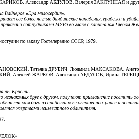
АРИКОВ, Александр АБДУЛОВ, Валерия ЗАКЛУННАЯ и дру
ия Вайнеров «Эра милосердия».
ершает все более наглые бандитские нападения, грабежи и убий
 приказано сотрудниками МУРа во главе с капитаном Глебом Ж
остудии по заказу Гостелерадио СССР, 1979.
ЙДАНОВСКИЙ, Татьяна ДРУБИЧ, Людмила МАКСАКОВА, Ана
КИЙ, Алексей ЖАРКОВ, Александр АБДУЛОВ, Ирина ТЕРЕ
Агаты Кристи.
о незнакомых друг с другом, получают приглашение посетить ос
обвиняет каждого из прибывших в совершенных ранее и оставш
новятся жертвами неизвестного обличителя.
87.
РЕЛОК»