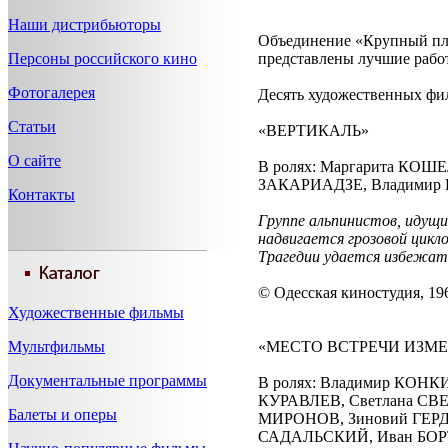
Наши дистрибьюторы
Объединение «Крупный пл
Персоны российского кино
представлены лучшие рабо
Фотогалерея
Десять художественных фил
Статьи
«ВЕРТИКАЛЬ»
О сайте
В ролях: Маргарита КОШ
ЗАКАРИАДЗЕ, Владимир 
Контакты
Группе альпинистов, идущи
надвигается грозовой цикл
Трагедии удается избежат
© Одесская киностудия, 19
Художественные фильмы
Мультфильмы
«МЕСТО ВСТРЕЧИ ИЗМЕ
Документальные программы
В ролях: Владимир КОН
КУРАВЛЕВ, Светлана СВ
Балеты и оперы
МИРОНОВ, Зиновий ГЕРД
САДАЛЬСКИЙ, Иван БОРТ