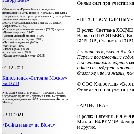
Говорухина»
Фильм снят при участии к
Объединение «Крупный план» выпустило
коллекционное DVD-издание «Фильмы Станислава
Говорухина», в котором представлены лучшие работы
«НЕ ХЛЕБОМ ЕДИНЫМ»
знаменитого кинорежиссера.
Десять художественных фильмов на 11 дисках:
«Вертикаль» (1967)
«Место встречи изменить нельзя» (1979) 2 диска
В ролях: Светлана ХОД
«Десять негритят» (1987)
Варвара ШУЛЯТЬЕВА, Ев
«Ворошиловский стрелок» (1999)
«Благословите женщину» (2003)
БОРЦОВ, Станислав ГОВО
«Не хлебом единым» (2005)
«Артистка» (2007)
«Пассажирка» (2008)
По мотивам романа Владим
«…в стиле jazz» (2010)
«Конец прекрасной эпохи» (2015)
Первые послевоенные годы
Попытавшись внедрить сво
01.12.2021
одного из недругов Лопатк
благополучие на жизнь, пол
Киноэпопея «Битва за Москву»
на DVD
© ООО Киностудия «Вертик
Фильм снят при участии 
К 80-летию Битвы за Москву и 100-летию Юрия
Озерова объединение «Крупный план» выпустило
новое видеоиздание на DVD: киноэпопею «Битва за
Москву».
«АРТИСТКА»
23.11.2021
В ролях: Евгения ДОБР
Михаил ЕФРЕМОВ, Федор
«Война и мир» на Blu-ray
и другие.