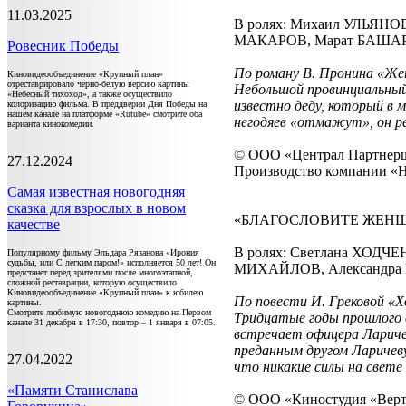
11.03.2025
В ролях: Михаил УЛЬЯН
МАКАРОВ, Марат БАШАРО
Ровесник Победы
По роману В. Пронина «Же
Киновидеообъединение «Крупный план»
отреставрировало черно-белую версию картины
Небольшой провинциальный
«Небесный тихоход», а также осуществило
известно деду, который в 
колоризацию фильма. В преддверии Дня Победы на
нашем канале на платформе «Rutube» смотрите оба
негодяев «отмажут», он
варианта кинокомедии.
© ООО «Централ Партнер
27.12.2024
Производство компании 
Самая известная новогодняя
сказка для взрослых в новом
«БЛАГОСЛОВИТЕ ЖЕН
качестве
В ролях: Светлана ХОДЧ
Популярному фильму Эльдара Рязанова «Ирония
судьбы, или С легким паром!» исполняется 50 лет! Он
МИХАЙЛОВ, Александра 
предстанет перед зрителями после многоэтапной,
сложной реставрации, которую осуществило
Киновидеообъединение «Крупный план» к юбилею
По повести И. Грековой «Х
картины.
Смотрите любимую новогоднюю комедию на Первом
Тридцатые годы прошлого в
канале 31 декабря в 17:30, повтор – 1 января в 07:05.
встречает офицера Ларичев
преданным другом Ларичеву
27.04.2022
что никакие силы на свете
«Памяти Станислава
© ООО «Киностудия «Верт