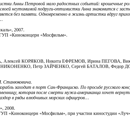
истки Анны Петровой мало радостных событий: крошечные рол
своей неутомимой подруги-оптимистки Анна знакомится с заст
ляется без памяти. Одновременно в жизнь артистки вдруг прих
о…
каль», 2007.
ФГУП «Киноконцерн «Мосфильм».
А, Алексей КОРЯКОВ, Никита ЕФРЕМОВ, Ирина ПЕГОВА, В
 НИКОНЕНКО, Петр ЗАЙЧЕНКО, Сергей БАТАЛОВ, Федор Д
М. Станюковича.
 корабль заходит в порт Сан-Франциско. По просьбе русского ко
венницу, которая после смерти мужа-американца хочет вернут
раздор в ряды влюбчивых морских офицеров…
, 2008.
ГУП «Киноконцерн «Мосфильм», при участии киностудии «Луч»