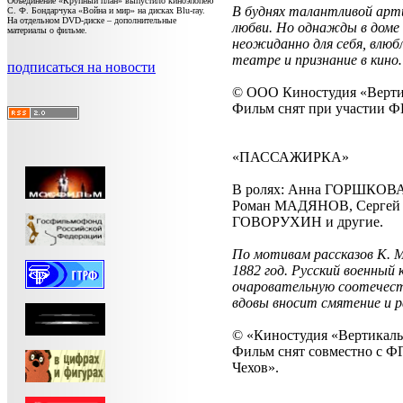
Объединение «Крупный план» выпустило киноэпопею
В буднях талантливой арт
С. Ф. Бондарчука «Война и мир» на дисках Blu-ray.
На отдельном DVD-диске – дополнительные
любви. Но однажды в доме 
материалы о фильме.
неожиданно для себя, влюб
театре и признание в кин
подписаться на новости
© ООО Киностудия «Верти
Фильм снят при участии 
«ПАССАЖИРКА»
В ролях: Анна ГОРШКОВ
Роман МАДЯНОВ, Сергей
ГОВОРУХИН и другие.
По мотивам рассказов К. 
1882 год. Русский военный
очаровательную соотечест
вдовы вносит смятение и 
© «Киностудия «Вертикаль»
Фильм снят совместно с Ф
Чехов».