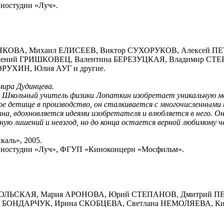
иностудии «Луч».
ЧЕНКОВА, Михаил ЕЛИСЕЕВ, Виктор СУХОРУКОВ, Алексей П
гений ГРИШКОВЕЦ, Валентина БЕРЕЗУЦКАЯ, Владимир СТЕ
РУХИН, Юлия АУГ и другие.
ира Дудинцева.
. Школьный учитель физики Лопаткин изобретает уникальную ма
е детище в производство, он сталкивается с многочисленными
ина, вдохновляется идеями изобретателя и влюбляется в него. 
ную лишений и невзгод, но до конца остается верной любимому че
аль», 2005.
киностудии «Луч», ФГУП «Киноконцерн «Мосфильм».
ОВОЛЬСКАЯ, Мария АРОНОВА, Юрий СТЕПАНОВ, Дмитрий ПЕ
 БОНДАРЧУК, Ирина СКОБЦЕВА, Светлана НЕМОЛЯЕВА, К