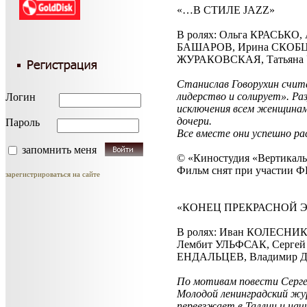
«…В СТИЛЕ JAZZ»
В ролях: Ольга КРАСЬК
БАШАРОВ, Ирина СКОБЦЕ
ЖУРАКОВСКАЯ, Татьяна 
Станислав Говорухин счита
лидерство и солирует». Р
Логин
исключения всем женщинам,
дочери.
Пароль
Все вместе они успешно ра
запомнить меня
© «Киностудия «Вертикаль»
Фильм снят при участии 
зарегистрироваться на сайте
«КОНЕЦ ПРЕКРАСНОЙ 
В ролях: Иван КОЛЕСНИ
Лембит УЛЬФСАК, Серге
ЕНДАЛЬЦЕВ, Владимир Д
По мотивам повести Серге
Молодой ленинградский жур
переезжает в Таллин и нач