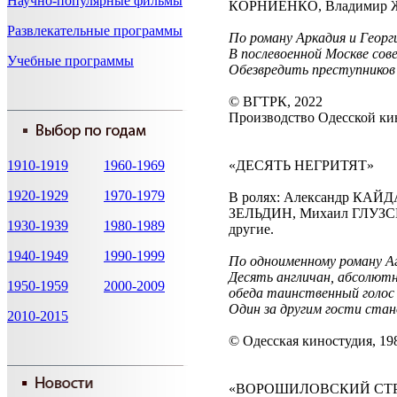
Научно-популярные фильмы
КОРНИЕНКО, Владимир Ж
Развлекательные программы
По роману Аркадия и Георг
В послевоенной Москве сов
Учебные программы
Обезвредить преступников
© ВГТРК, 2022
Производство Одесской кин
1910-1919
1960-1969
«ДЕСЯТЬ НЕГРИТЯТ»
1920-1929
1970-1979
В ролях: Александр КА
ЗЕЛЬДИН, Михаил ГЛУЗС
1930-1939
1980-1989
другие.
1940-1949
1990-1999
По одноименному роману 
Десять англичан, абсолютн
1950-1959
2000-2009
обеда таинственный голос 
Один за другим гости ста
2010-2015
© Одесская киностудия, 19
«ВОРОШИЛОВСКИЙ СТ