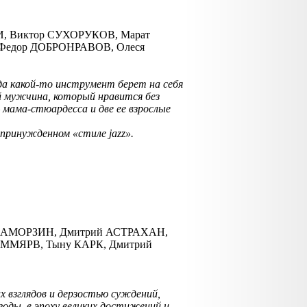
И, Виктор СУХОРУКОВ, Марат
Федор ДОБРОНРАВОВ, Олеся
да какой-то инструмент берет на себя
й мужчина, который нравится без
мама-стюардесса и две ее взрослые
принужденном «стиле jazz».
 КАМОРЗИН, Дмитрий АСТРАХАН,
АММЯРВ, Тыну КАРК, Дмитрий
 взглядов и дерзостью суждений,
годы, в эпоху великих достижений и