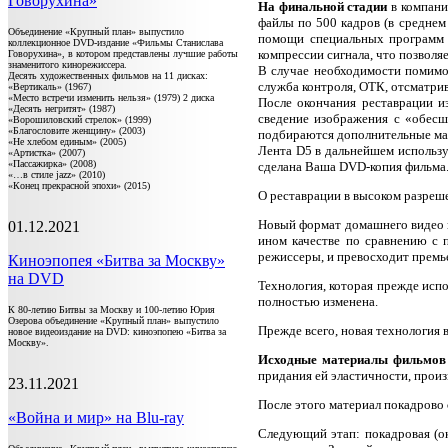
Говорухина»
На финальной стадии
в компани
файлы по 500 кадров (в среднем
Объединение «Крупный план» выпустило
помощи специальных программ у
коллекционное DVD-издание «Фильмы Станислава
компрессии сигнала, что позволя
Говорухина», в котором представлены лучшие работы
знаменитого кинорежиссера.
В случае необходимости помимо
Десять художественных фильмов на 11 дисках:
служба контроля, ОТК, отсматри
«Вертикаль» (1967)
«Место встречи изменить нельзя» (1979) 2 диска
После окончания реставрации и
«Десять негритят» (1987)
сведение изображения с «обесш
«Ворошиловский стрелок» (1999)
«Благословите женщину» (2003)
подбираются дополнительные мате
«Не хлебом единым» (2005)
Лента D5 в дальнейшем используе
«Артистка» (2007)
«Пассажирка» (2008)
сделана Ваша DVD-копия фильма
«…в стиле jazz» (2010)
«Конец прекрасной эпохи» (2015)
О реставрации в высоком разреше
Новый формат домашнего видео в
01.12.2021
ином качестве по сравнению с 
режиссеры, и превосходит премь
Киноэпопея «Битва за Москву»
на DVD
Технология, которая прежде исп
полностью изменена.
К 80-летию Битвы за Москву и 100-летию Юрия
Озерова объединение «Крупный план» выпустило
Прежде всего, новая технология 
новое видеоиздание на DVD: киноэпопею «Битва за
Москву».
Исходные материалы фильмов 
придания ей эластичности, прои
23.11.2021
После этого материал покадрово
«Война и мир» на Blu-ray
Следующий этап: покадровая (о