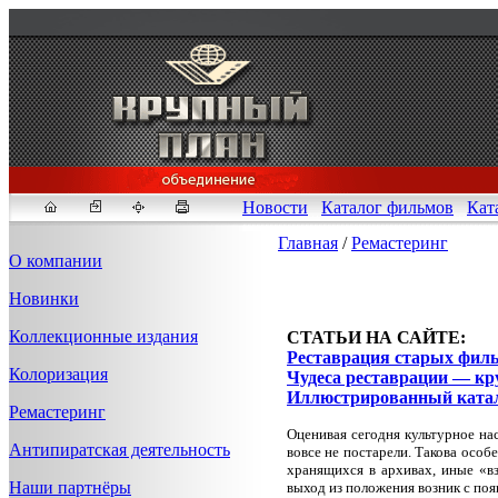
Новости
Каталог фильмов
Кат
Главная
/
Ремастеринг
О компании
Новинки
Fakeidlist - социаль
Коллекционные издания
СТАТЬИ НА САЙТЕ:
Реставрация старых фил
Здесь, в
https://www.reddit
Колоризация
Чудеса реставрации — к
стандартам. Если мы обнар
Иллюстрированный ката
законных отчетов о задерж
Ремастеринг
продавца ID, пока все зак
Оценивая сегодня культурное на
Антипиратская деятельность
вовсе не постарели. Такова особ
хранящихся в архивах, иные «вз
Наши партнёры
выход из положения возник с поя