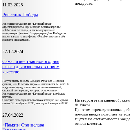
покадрово.
11.03.2025
Ровесник Победы
Киновидеообъединение «Крупный план»
отреставрировало черно-белую версию картины
«Небесный тихоход», а также осуществило
колоризацию фильма. В преддверии Дня Победы на
нашем канале на платформе «Rutube» смотрите оба
варианта кинокомедии.
27.12.2024
Самая известная новогодняя
сказка для взрослых в новом
качестве
Популярному фильму Эльдара Рязанова «Ирония
судьбы, или С легким паром!» исполняется 50 лет! Он
предстанет перед зрителями после многоэтапной,
сложной реставрации, которую осуществило
Киновидеообъединение «Крупный план» к юбилею
картины.
На втором этапе
киноизображени
Смотрите любимую новогоднюю комедию на Первом
канале 31 декабря в 17:30, повтор – 1 января в 07:05.
da Vinchi.
При этом переводе основная рабо
помощь иногда позволяет не толь
27.04.2022
тщательно отсматривается кажда
основа качества.
«Памяти Станислава