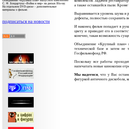
комплексов. Задачей реставратор
Объединение «Крупный план» выпустило киноэпопею
С. Ф. Бондарчука «Война и мир» на дисках Blu-ray.
а также оставшейся пыли. Кроме 
На отдельном DVD-диске – дополнительные
материалы о фильме.
Выравнивается уровень шума и р
дефекты, полностью сохранить 
подписаться на новости
И наконец фильм попадает в рук
цвету и приводит его в соответ
конечно, такая возможность суще
Объединение «Крупный план» н
технической базе и затем не 
Госфильмофонд РФ.
Поскольку все работы проходя
напечатать новые кинокопии отр
Мы надеемся
, что у Вас остан
фигуркой античного дискобола, 