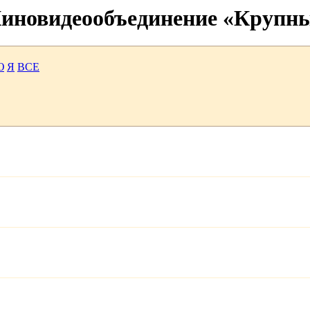
 Киновидеообъединение «Крупн
Ю
Я
ВСЕ