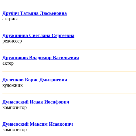
Друбич Татьяна Люсьеновна
актриса
Дружинина Светлана Сергеевна
режисcер
Дружников Владимир Васильевич
актер
Дуленков Борис Дмитриевич
художник
Дунаевский Исаак Иосифович
композитор
Дунаевский Максим Исаакович
композитор