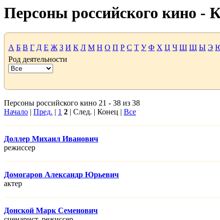
Персоны российского кино -
А
Б
В
Г
Д
Е
Ж
З
И
К
Л
М
Н
О
П
Р
С
Т
У
Ф
Х
Ц
Ч
Ш
Щ
Ы
Э
Род деятельности
Персоны российского кино 21 - 38 из 38
Начало
|
Пред.
|
1
2
| След. | Конец |
Все
Доллер Михаил Иванович
режисcер
Домогаров Александр Юрьевич
актер
Донской Марк Семенович
сценарист, режисcер