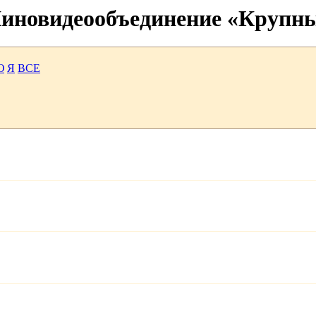
 Киновидеообъединение «Крупн
Ю
Я
ВСЕ