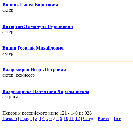
Винник Павел Борисович
актер
Виторган Эммануил Гедионович
актер
Вицин Георгий Михайлович
актер
Владимиров Игорь Петрович
актер, режисcер
Владимирова Валентина Харлампиевна
актриса
Персоны российского кино 121 - 140 из 926
Начало
|
Пред.
|
2
3
4
5
6
7
8
9
10
11
12
|
След.
|
Конец
|
Все