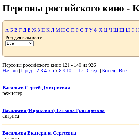
Персоны российского кино -
А
Б
В
Г
Д
Е
Ж
З
И
К
Л
М
Н
О
П
Р
С
Т
У
Ф
Х
Ц
Ч
Ш
Щ
Ы
Э
Род деятельности
Персоны российского кино 121 - 140 из 926
Начало
|
Пред.
|
2
3
4
5
6
7
8
9
10
11
12
|
След.
|
Конец
|
Все
Васильев Сергей Дмитриевич
режисcер
Васильева (Ицыкович) Татьяна Григорьевна
актриса
Васильева Екатерина Сергеевна
актриса