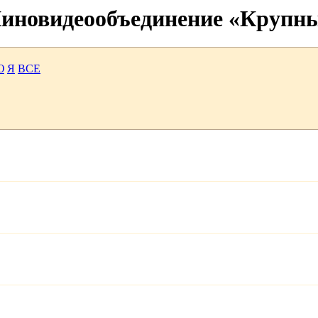
 Киновидеообъединение «Крупн
Ю
Я
ВСЕ