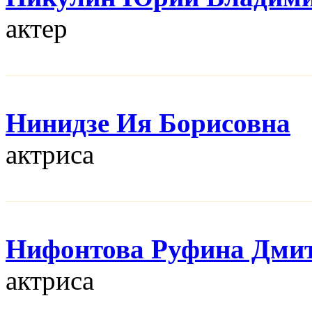
актер
Нинидзе Ия Борисовна
актриса
Нифонтова Руфина Дми
актриса