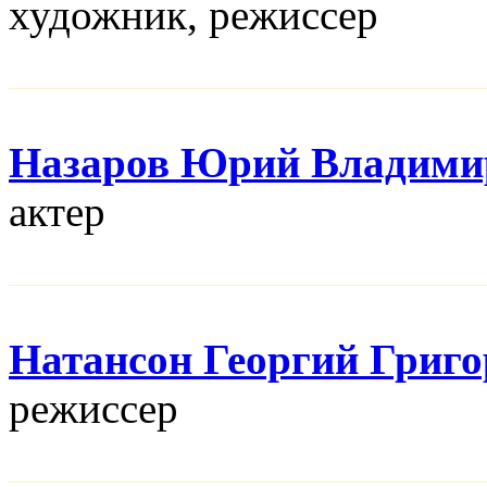
художник, режисcер
Назаров Юрий Владими
актер
Натансон Георгий Григ
режисcер