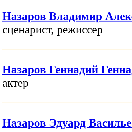
Назаров Владимир Алек
сценарист, режисcер
Назаров Геннадий Генн
актер
Назаров Эдуард Василь