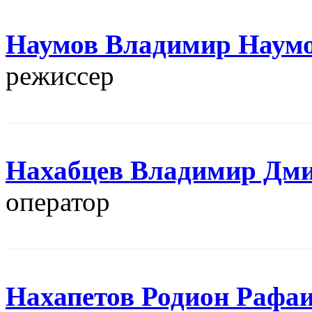
Наумов Владимир Наум
режисcер
Нахабцев Владимир Дм
оператор
Нахапетов Родион Рафа