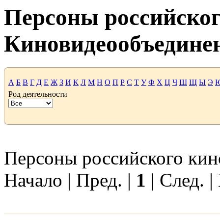
Персоны российског
Киновидеообъедине
А
Б
В
Г
Д
Е
Ж
З
И
К
Л
М
Н
О
П
Р
С
Т
У
Ф
Х
Ц
Ч
Ш
Щ
Ы
Э
Род деятельности
Персоны российского кино
Начало | Пред. |
1
| След. |