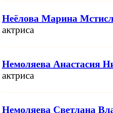
Неёлова Марина Мстис
актриса
Немоляева Анастасия Н
актриса
Немоляева Светлана Вл