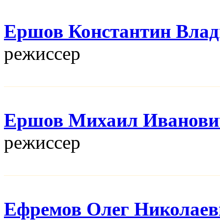
Ершов Константин Вла
режисcер
Ершов Михаил Иванови
режисcер
Ефремов Олег Николаев