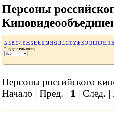
Персоны российског
Киновидеообъедине
А
Б
В
Г
Д
Е
Ж
З
И
К
Л
М
Н
О
П
Р
С
Т
У
Ф
Х
Ц
Ч
Ш
Щ
Ы
Э
Род деятельности
Персоны российского кино 
Начало | Пред. |
1
| След. |