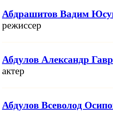
Абдрашитов Вадим Юсу
режисcер
Абдулов Александр Гав
актер
Абдулов Всеволод Осип