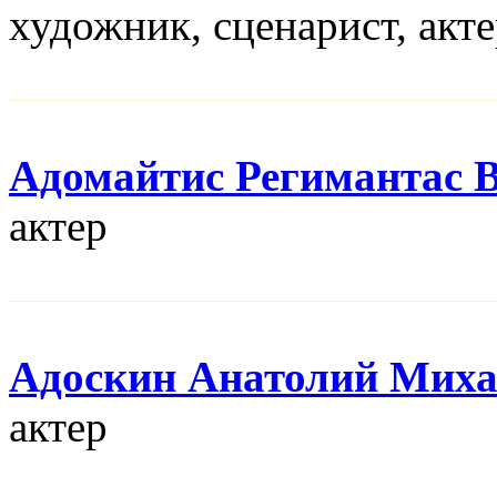
художник, сценарист, акт
Адомайтис Регимантас 
актер
Адоскин Анатолий Мих
актер