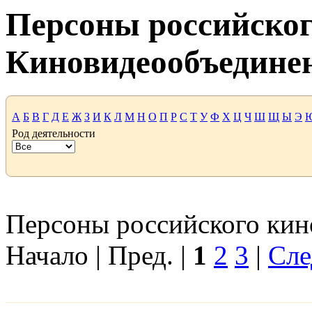
Персоны российског
Киновидеообъедине
А
Б
В
Г
Д
Е
Ж
З
И
К
Л
М
Н
О
П
Р
С
Т
У
Ф
Х
Ц
Ч
Ш
Щ
Ы
Э
Род деятельности
Персоны российского кино
Начало | Пред. |
1
2
3
|
Сле