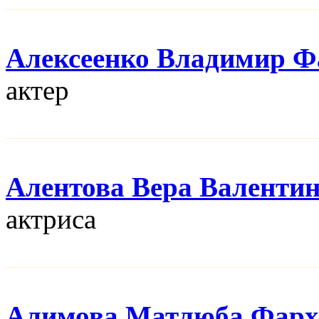
Алексеенко Владимир Ф
актер
Алентова Вера Валенти
актриса
Алимова Матлюба Фарх