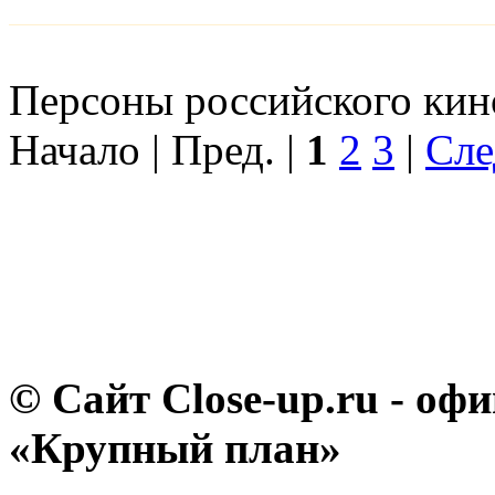
Персоны российского кино
Начало | Пред. |
1
2
3
|
Сле
© Сайт Close-up.ru - о
«Крупный план»