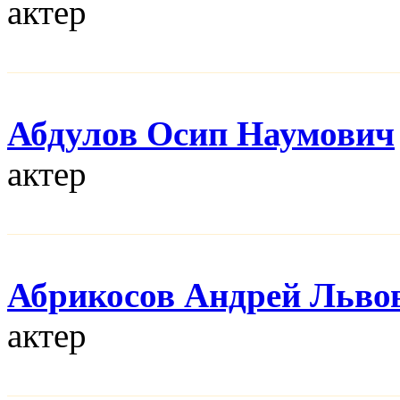
актер
Абдулов Осип Наумович
актер
Абрикосов Андрей Льво
актер