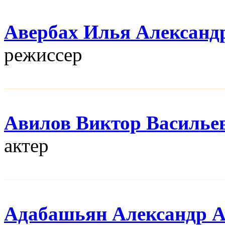
Авербах Илья Александ
режисcер
Авилов Виктор Василье
актер
Адабашьян Александр 