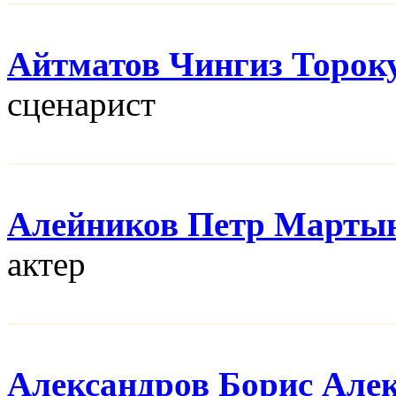
Айтматов Чингиз Торок
сценарист
Алейников Петр Марты
актер
Александров Борис Але