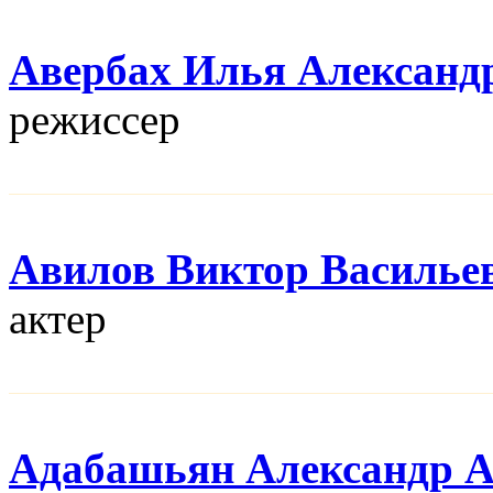
Авербах Илья Александ
режисcер
Авилов Виктор Василье
актер
Адабашьян Александр 