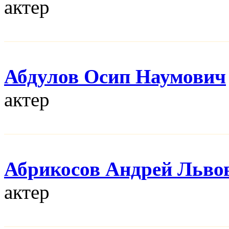
актер
Абдулов Осип Наумович
актер
Абрикосов Андрей Льво
актер