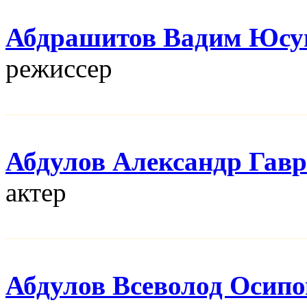
Абдрашитов Вадим Юсу
режисcер
Абдулов Александр Гав
актер
Абдулов Всеволод Осип