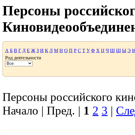
Персоны российског
Киновидеообъедине
А
Б
В
Г
Д
Е
Ж
З
И
К
Л
М
Н
О
П
Р
С
Т
У
Ф
Х
Ц
Ч
Ш
Щ
Ы
Э
Род деятельности
Персоны российского кино
Начало | Пред. |
1
2
3
|
Сле