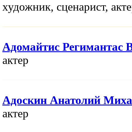
художник, сценарист, акт
Адомайтис Регимантас 
актер
Адоскин Анатолий Мих
актер