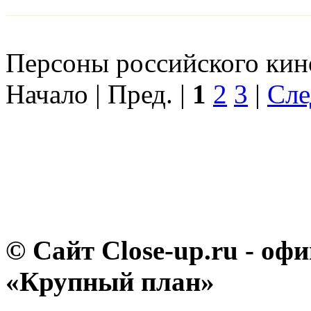
Персоны российского кино
Начало | Пред. |
1
2
3
|
Сле
© Сайт Close-up.ru - о
«Крупный план»