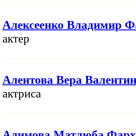
Алексеенко Владимир Ф
актер
Алентова Вера Валенти
актриса
Алимова Матлюба Фарх