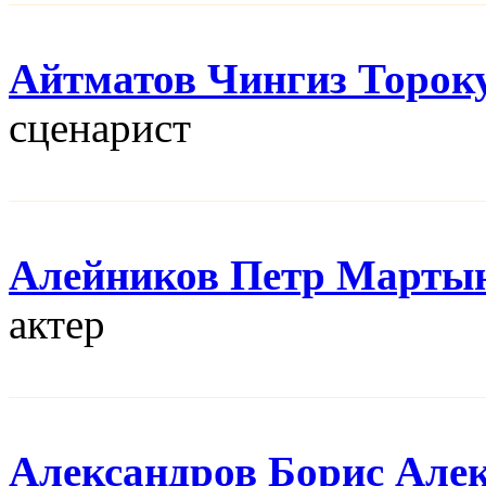
Айтматов Чингиз Торок
сценарист
Алейников Петр Марты
актер
Александров Борис Але