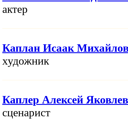
актер
Каплан Исаак Михайло
художник
Каплер Алексей Яковле
сценарист