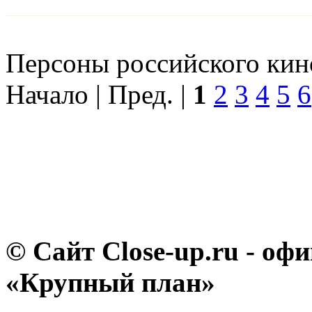
Персоны российского кино
Начало | Пред. |
1
2
3
4
5
6
© Сайт Close-up.ru - о
«Крупный план»