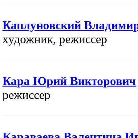
Каплуновский Владими
художник, режисcер
Кара Юрий Викторович
режисcер
Караваева Валентина И