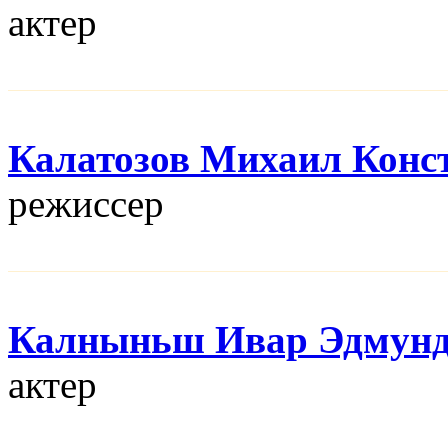
актер
Калатозов Михаил Конс
режисcер
Калныньш Ивар Эдмун
актер