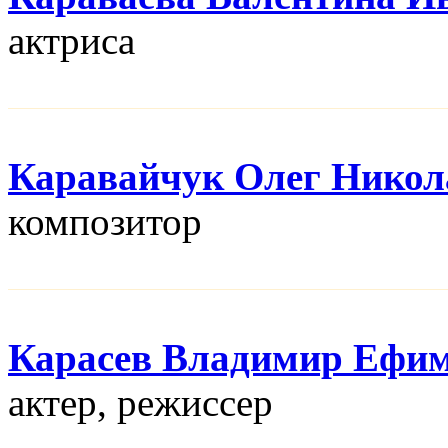
актриса
Каравайчук Олег Никол
композитор
Карасев Владимир Ефи
актер, режисcер