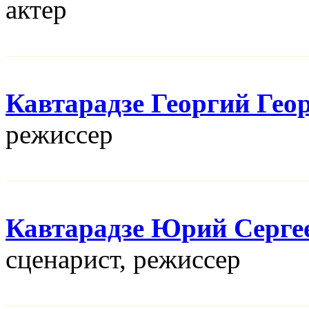
актер
Кавтарадзе Георгий Гео
режисcер
Кавтарадзе Юрий Серге
сценарист, режисcер