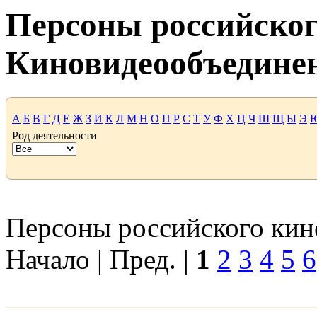
Персоны российског
Киновидеообъедине
А
Б
В
Г
Д
Е
Ж
З
И
К
Л
М
Н
О
П
Р
С
Т
У
Ф
Х
Ц
Ч
Ш
Щ
Ы
Э
Род деятельности
Персоны российского кино
Начало | Пред. |
1
2
3
4
5
6