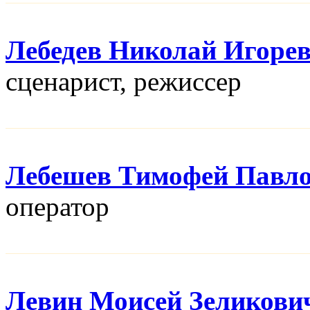
Лебедев Николай Игоре
сценарист, режисcер
Лебешев Тимофей Павл
оператор
Левин Моисей Зеликови