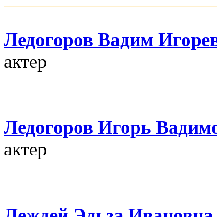
Ледогоров Вадим Игоре
актер
Ледогоров Игорь Вадим
актер
Леждей Эльза Ивановна