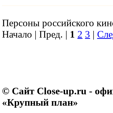
Персоны российского кино
Начало | Пред. |
1
2
3
|
Сле
© Сайт Close-up.ru - о
«Крупный план»