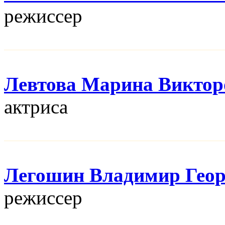
режисcер
Левтова Марина Виктор
актриса
Легошин Владимир Геор
режисcер