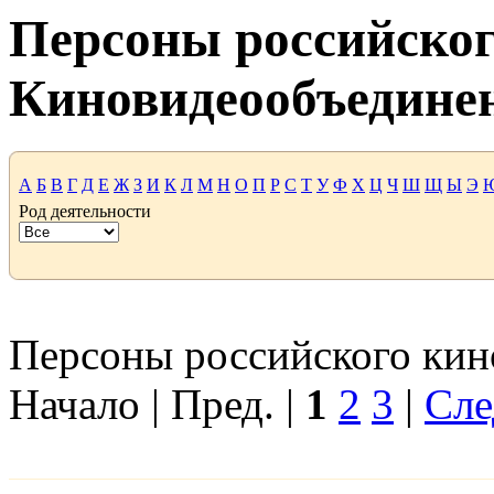
Персоны российског
Киновидеообъедине
А
Б
В
Г
Д
Е
Ж
З
И
К
Л
М
Н
О
П
Р
С
Т
У
Ф
Х
Ц
Ч
Ш
Щ
Ы
Э
Род деятельности
Персоны российского кино
Начало | Пред. |
1
2
3
|
Сле