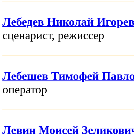
Лебедев Николай Игоре
сценарист, режисcер
Лебешев Тимофей Павл
оператор
Левин Моисей Зеликови