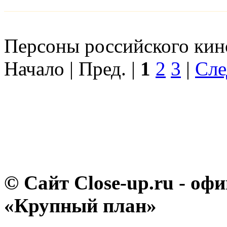
Персоны российского кино
Начало | Пред. |
1
2
3
|
Сле
© Сайт Close-up.ru - о
«Крупный план»