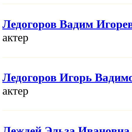
Ледогоров Вадим Игоре
актер
Ледогоров Игорь Вадим
актер
Леждей Эльза Ивановна