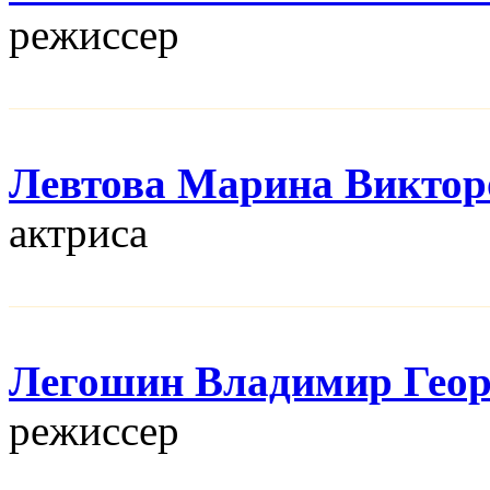
режисcер
Левтова Марина Виктор
актриса
Легошин Владимир Геор
режисcер