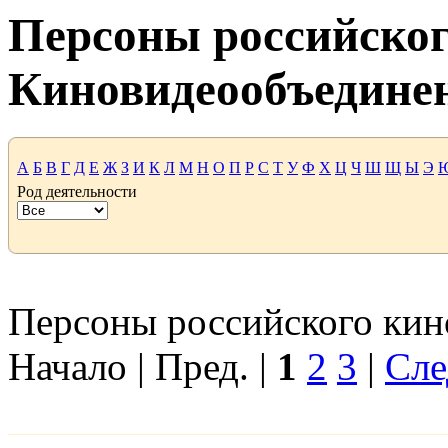
Персоны российског
Киновидеообъедине
А
Б
В
Г
Д
Е
Ж
З
И
К
Л
М
Н
О
П
Р
С
Т
У
Ф
Х
Ц
Ч
Ш
Щ
Ы
Э
Род деятельности
Персоны российского кино
Начало | Пред. |
1
2
3
|
Сле