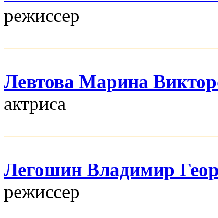
режисcер
Левтова Марина Виктор
актриса
Легошин Владимир Геор
режисcер