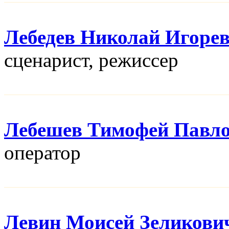
Лебедев Николай Игоре
сценарист, режисcер
Лебешев Тимофей Павл
оператор
Левин Моисей Зеликови