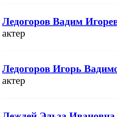
Ледогоров Вадим Игоре
актер
Ледогоров Игорь Вадим
актер
Леждей Эльза Ивановна