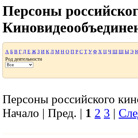
Персоны российског
Киновидеообъедине
А
Б
В
Г
Д
Е
Ж
З
И
К
Л
М
Н
О
П
Р
С
Т
У
Ф
Х
Ц
Ч
Ш
Щ
Ы
Э
Род деятельности
Персоны российского кино
Начало | Пред. |
1
2
3
|
Сле