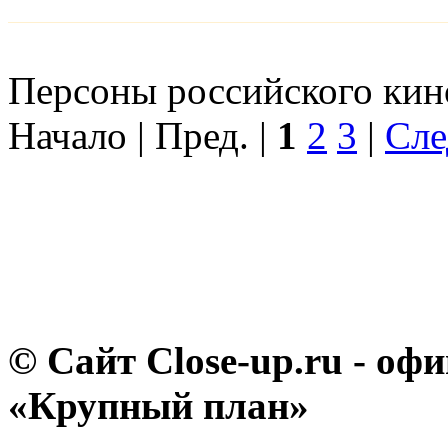
Персоны российского кино
Начало | Пред. |
1
2
3
|
Сле
© Сайт Close-up.ru - о
«Крупный план»